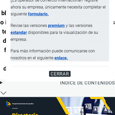
¿Es operador de comercio internacional? registre
(incluidas las prensas para fijar),
ahora su empresa, únicamente necesita completar el
blanquear, teñir, aprestar, acabar, recubrir
siguiente
formulario.
o impregnar hilados, telas o manufacturas
Revise las versiones
premium
y las versiones
textiles y máquinas para el revestimiento
estandar
disponibles para la visualización de su
empresa.
de telas u otros soportes utilizados en la
fabricación de cubresuelos, tales como
Para más información puede comunicarse con
nosotros en el siguiente
enlace.
linóleo; máquinas para enrollar,
desenrollar, plegar, cortar o dentar telas
CERRAR
ÍNDICE DE CONTENIDOS