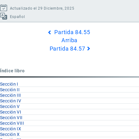
Actualizado el 29 Diciembre, 2025
Español
Enlaces
Partida 84.55
transversales
Arriba
de
Partida 84.57
Book
para
Partida
Índice libro
84.56
Sección I
Sección II
Sección III
Sección IV
Sección V
Sección VI
Sección VII
Sección VIII
Sección IX
Sección X