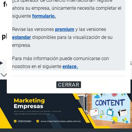
¿Es operador de comercio internacional? registre
fotones, por ultrasonido, electroerosión,
ahora su empresa, únicamente necesita completar el
procesos electroquímicos, haces de
siguiente
formulario.
electrones, haces iónicos o chorro de
Revise las versiones
premium
y las versiones
plasma; máquinas para cortar por chorro
estandar
disponibles para la visualización de su
empresa.
de agua
Para más información puede comunicarse con
ÍNDICE DE CONTENIDOS
nosotros en el siguiente
enlace.
CERRAR