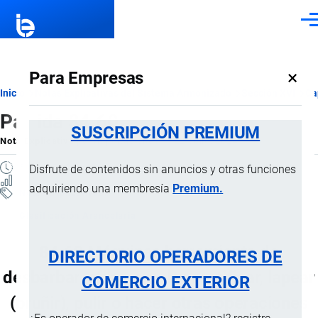
Pasar al contenido principal
Men
×
Para Empresas
Ruta
Inicio
Notas Explicativas del Sistema Armonizado
Sección XVI
Ca
Partida 84.60
de
SUSCRIPCIÓN PREMIUM
Nota Explicativa
por
Importaciones …
, 22 Julio, 2024
navegación
5 MINUTOS
Disfrute de contenidos sin anuncios y otras funciones
11 VISTAS
adquiriendo una membresía
Premium.
Notas Explicativas
Clasificación Arancelaria
84.60 Máquinas herramienta de
DIRECTORIO OPERADORES DE
desbarbar, afilar, amolar, rectificar, lapear
COMERCIO EXTERIOR
(bruñir), pulir o hacer otras operaciones