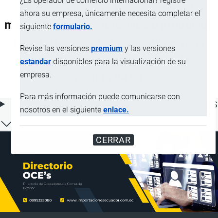
¿Es operador de comercio internacional? registre
de acabado, para metal o cermet,
ahora su empresa, únicamente necesita completar el
mediante muelas, abrasivos o productos
siguiente
formulario.
para pulir, excepto las máquinas para
Revise las versiones
premium
y las versiones
tallar o acabar engranajes de la
estandar
disponibles para la visualización de su
empresa.
partida 84.61
Para más información puede comunicarse con
ÍNDICE DE CONTENIDOS
nosotros en el siguiente
enlace.
CERRAR