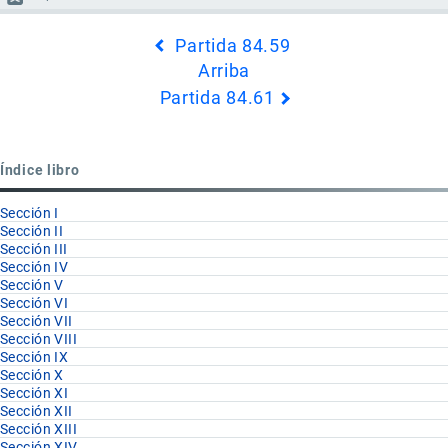
Enlaces
Partida 84.59
transversales
Arriba
de
Partida 84.61
Book
para
Partida
Índice libro
84.60
Sección I
Sección II
Sección III
Sección IV
Sección V
Sección VI
Sección VII
Sección VIII
Sección IX
Sección X
Sección XI
Sección XII
Sección XIII
Sección XIV