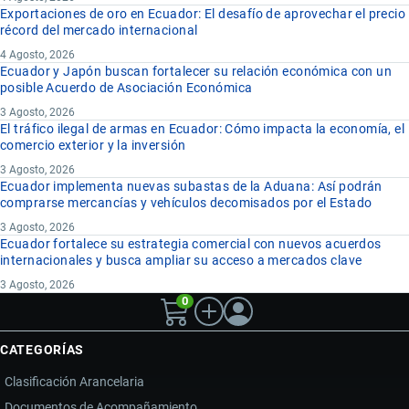
Exportaciones de oro en Ecuador: El desafío de aprovechar el precio
récord del mercado internacional
4 Agosto, 2026
Ecuador y Japón buscan fortalecer su relación económica con un
posible Acuerdo de Asociación Económica
3 Agosto, 2026
El tráfico ilegal de armas en Ecuador: Cómo impacta la economía, el
comercio exterior y la inversión
3 Agosto, 2026
Ecuador implementa nuevas subastas de la Aduana: Así podrán
comprarse mercancías y vehículos decomisados por el Estado
3 Agosto, 2026
Ecuador fortalece su estrategia comercial con nuevos acuerdos
internacionales y busca ampliar su acceso a mercados clave
3 Agosto, 2026
0
CATEGORÍAS
Clasificación Arancelaria
Documentos de Acompañamiento