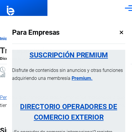
Pasar al contenido principal
Men
×
Para Empresas
Ruta
Inicio
Diccionario
Transportador
de
SUSCRIPCIÓN PREMIUM
Diccionario
por
Importaciones …
, 8 Septiembre, 2024
navegación
1 MINUTO
Disfrute de contenidos sin anuncios y otras funciones
1 Vistas
adquiriendo una membresía
Premium.
Persona
que transporta efectivamente las mercancías o que
DIRECTORIO OPERADORES DE
tiene el mando o la responsabilidad del
medio de transporte
.
COMERCIO EXTERIOR
Sinónimos