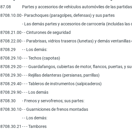
87.08
Partes y accesorios de vehículos automóviles de las partidas
8708.10.00
- Parachoques (paragolpes, defensas) y sus partes
- Las demás partes y accesorios de carrocería (incluidas las 
8708.21.00
- - Cinturones de seguridad
8708.22.00
- - Parabrisas, vidrios traseros (lunetas) y demás ventanilla
8708.29
- - Los demás:
8708.29.10
- - - Techos (capotas)
8708.29.20
- - - Guardafangos, cubiertas de motor, flancos, puertas, y su
8708.29.30
- - - Rejillas delanteras (persianas, parrillas)
8708.29.40
- - - Tableros de instrumentos (salpicaderos)
8708.29.90
- - - Los demás
8708.30
- Frenos y servofrenos; sus partes:
8708.30.10
- - Guarniciones de frenos montadas
- - Los demás:
8708.30.21
- - - Tambores