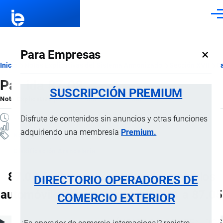
Pasar al contenido principal
Men
×
Para Empresas
Ruta
Inicio
Notas Explicativas del Sistema Armonizado
Sección XVII
Ca
Partida 87.08
de
SUSCRIPCIÓN PREMIUM
Nota Explicativa
por
Importaciones …
, 22 Julio, 2024
navegación
7 MINUTOS
Disfrute de contenidos sin anuncios y otras funciones
222 VISTAS
adquiriendo una membresía
Premium.
Notas Explicativas
Clasificación Arancelaria
87.08 Partes y accesorios de vehículos
DIRECTORIO OPERADORES DE
automóviles de las partidas 87.01 a 87.05
COMERCIO EXTERIOR
ÍNDICE DE CONTENIDOS