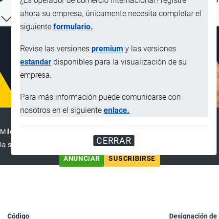
¿Es operador de comercio internacional? registre
ahora su empresa, únicamente necesita completar el
siguiente
formulario.
Revise las versiones
premium
y las versiones
estandar
disponibles para la visualización de su
empresa.
Para más información puede comunicarse con
nosotros en el siguiente
enlace.
ANUNCIAR EMPRESA
Miles de visitantes ya vieron este anuncio, tu empresa puede ser
CERRAR
la siguiente
ANUNCIAR
SUSCRIBIRSE
Código
Designación de 