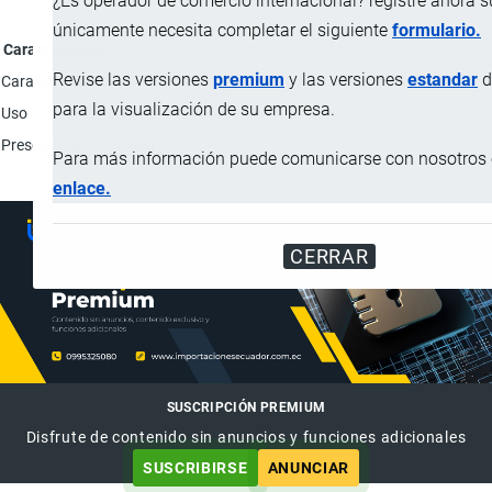
¿Es operador de comercio internacional? registre ahora 
únicamente necesita completar el siguiente
formulario.
Característica
Revise las versiones
premium
y las versiones
estandar
d
Características
Yla(máquina integrada de control industrial): Pantalla tá
para la visualización de su empresa.
Uso
Limpieza de cascos.
Presentación
Unidad.
Para más información puede comunicarse con nosotros e
enlace.
CERRAR
SUSCRIPCIÓN PREMIUM
Disfrute de contenido sin anuncios y funciones adicionales
SUSCRIBIRSE
ANUNCIAR