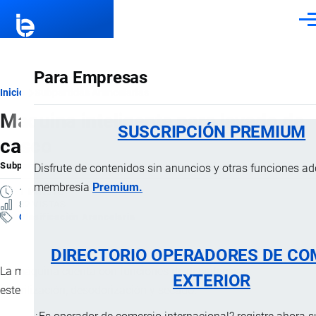
Pasar al contenido principal
Men
Para Empresas
Ruta
Inicio
Subpartidas Arancelarias
Maquina inteligente para lavado de
de
SUSCRIPCIÓN PREMIUM
casco
navegación
Subpartida Arancelaria
por
Importaciones …
, 4 Septiembre, 2025
Disfrute de contenidos sin anuncios y otras funciones a
membresía
Premium.
1 MINUTO
82 VISTAS
Clasificación Arancelaria
DIRECTORIO OPERADORES DE CO
La máquina cuenta con funciones de desinfección,
EXTERIOR
esterilización, desodorización y secado.