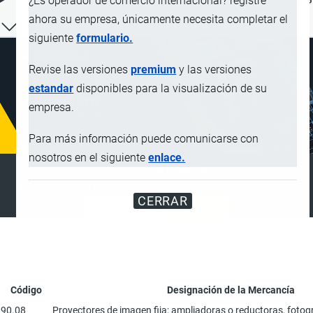
¿Es operador de comercio internacional? registre
ahora su empresa, únicamente necesita completar el
siguiente
formulario.
Revise las versiones
premium
y las versiones
estandar
disponibles para la visualización de su
empresa.
Para más información puede comunicarse con
nosotros en el siguiente
enlace.
SUSCRIPCIÓN PREMIUM
Disfrute de contenido sin anuncios y funciones adicionales
CERRAR
SUSCRIBIRSE
ANUNCIAR
Código
Designación de la Mercancía
90.08
Proyectores de imagen fija; ampliadoras o reductoras, fotog