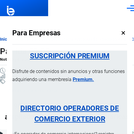
Pasar al contenido principal
Men
×
Para Empresas
Ruta
Inicio
Notas Explicativas del Sistema Armonizado
Sección XVIII
C
Partida 90.08
de
SUSCRIPCIÓN PREMIUM
Nota Explicativa
por
Importaciones …
, 22 Julio, 2024
navegación
4 MINUTOS
Disfrute de contenidos sin anuncios y otras funciones
16 VISTAS
adquiriendo una membresía
Premium.
Notas Explicativas
Clasificación Arancelaria
90.08 Proyectores de imagen fija;
DIRECTORIO OPERADORES DE
ampliadoras o reductoras, fotográficas
COMERCIO EXTERIOR
ÍNDICE DE CONTENIDOS