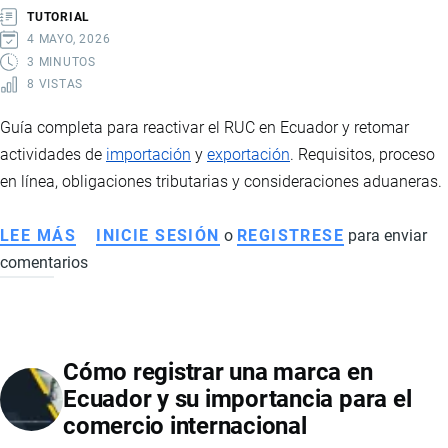
DE
TUTORIAL
COMERCIO
4 MAYO, 2026
INTERNACIONAL
3 MINUTOS
8 VISTAS
Guía completa para reactivar el RUC en Ecuador y retomar
actividades de
importación
y
exportación
. Requisitos, proceso
en línea, obligaciones tributarias y consideraciones aduaneras.
LEE MÁS
SOBRE
INICIE SESIÓN
o
REGISTRESE
para enviar
comentarios
CÓMO
REACTIVAR
EL
RUC
Cómo registrar una marca en
EN
Ecuador y su importancia para el
ECUADOR:
comercio internacional
REQUISITOS,