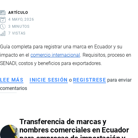
PASOS
Y
ARTÍCULO
CLAVES
4 MAYO, 2026
3 MINUTOS
7 VISTAS
Guía completa para registrar una marca en Ecuador y su
impacto en el
comercio internacional
. Requisitos, proceso en
SENADI, costos y beneficios para exportadores.
LEE MÁS
SOBRE
INICIE SESIÓN
o
REGISTRESE
para enviar
comentarios
CÓMO
REGISTRAR
UNA
MARCA
Transferencia de marcas y
EN
nombres comerciales en Ecuador
ECUADOR