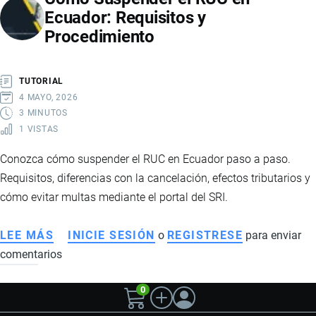
Ecuador: Requisitos y
COMERCIALES
Procedimiento
EN
ECUADOR
PARA
TUTORIAL
EMPRESAS
4 MAYO, 2026
DE
3 MINUTOS
1 VISTAS
IMPORTACIÓN
Y
Conozca cómo suspender el RUC en Ecuador paso a paso.
EXPORTACIÓN
Requisitos, diferencias con la cancelación, efectos tributarios y
cómo evitar multas mediante el portal del SRI.
LEE MÁS
SOBRE
INICIE SESIÓN
o
REGISTRESE
para enviar
comentarios
CÓMO
SUSPENDER
0
EL
RUC