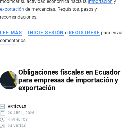
modificar su actividad económica hacia la
importación
y
exportación
de mercancías. Requisitos, pasos y
recomendaciones.
LEE MÁS
SOBRE
INICIE SESIÓN
o
REGISTRESE
para enviar
comentarios
CÓMO
ACTUALIZAR
LOS
DATOS
Obligaciones fiscales en Ecuador
EN
para empresas de importación y
EL
exportación
RUC
PARA
AMPLIAR
ARTÍCULO
O
20 ABRIL, 2026
CAMBIAR
4 MINUTOS
24 VISTAS
EL