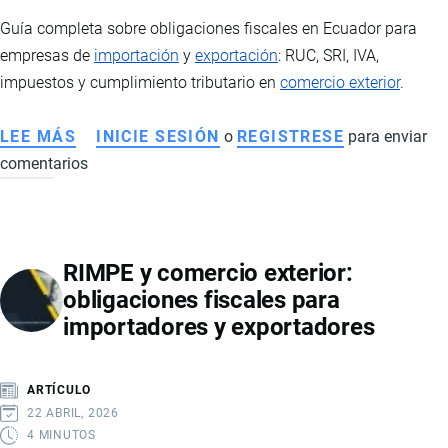
GIRO
Guía completa sobre obligaciones fiscales en Ecuador para
DE
empresas de
importación
y
exportación
: RUC, SRI, IVA,
NEGOCIO
impuestos y cumplimiento tributario en
comercio exterior
.
LEE MÁS
SOBRE
INICIE SESIÓN
o
REGISTRESE
para enviar
comentarios
OBLIGACIONES
FISCALES
EN
ECUADOR
RIMPE y comercio exterior:
PARA
obligaciones fiscales para
EMPRESAS
importadores y exportadores
DE
IMPORTACIÓN
Y
ARTÍCULO
EXPORTACIÓN
22 ABRIL, 2026
4 MINUTOS