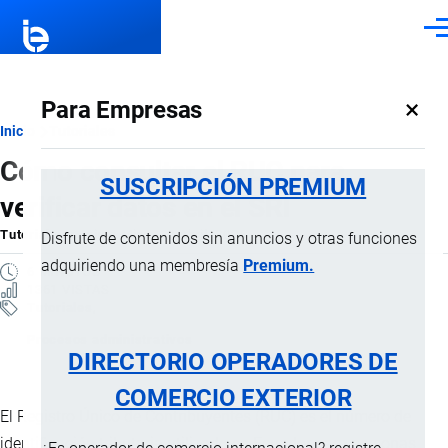
Pasar al contenido principal
Men
×
Para Empresas
Ruta
Inicio
Tutoriales
Cómo consultar el RUC para
de
SUSCRIPCIÓN PREMIUM
verificar datos en el SRI
navegación
Tutorial
por
Jaime Mise
, 20 Abril, 2026
Disfrute de contenidos sin anuncios y otras funciones
adquiriendo una membresía
Premium.
6 MINUTOS
1361 VISTAS
Tutoriales
Procesos administrativos
DIRECTORIO OPERADORES DE
COMERCIO EXTERIOR
El Registro Único de Contribuyentes (RUC) es el número de
identificación tributaria utilizado en Ecuador para personas