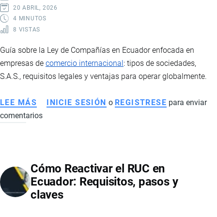
EXPORTADORES
20 ABRIL, 2026
4 MINUTOS
8 VISTAS
Guía sobre la Ley de Compañías en Ecuador enfocada en
empresas de
comercio internacional
: tipos de sociedades,
S.A.S., requisitos legales y ventajas para operar globalmente.
LEE MÁS
SOBRE
INICIE SESIÓN
o
REGISTRESE
para enviar
comentarios
LEY
DE
COMPAÑÍAS
EN
Cómo Reactivar el RUC en
ECUADOR
Ecuador: Requisitos, pasos y
APLICADA
claves
A
EMPRESAS