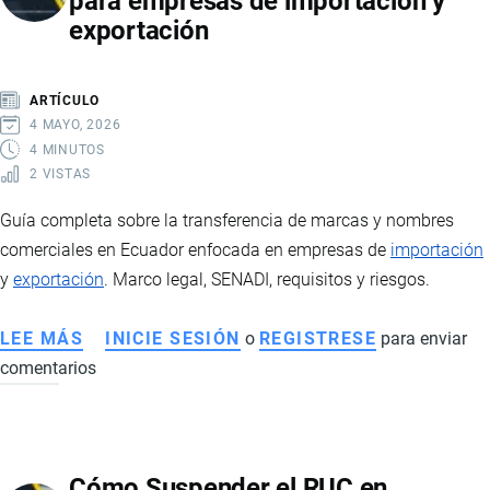
para empresas de importación y
Y
exportación
SU
IMPORTANCIA
PARA
ARTÍCULO
EL
4 MAYO, 2026
COMERCIO
4 MINUTOS
2 VISTAS
INTERNACIONAL
Guía completa sobre la transferencia de marcas y nombres
comerciales en Ecuador enfocada en empresas de
importación
y
exportación
. Marco legal, SENADI, requisitos y riesgos.
LEE MÁS
SOBRE
INICIE SESIÓN
o
REGISTRESE
para enviar
comentarios
TRANSFERENCIA
DE
MARCAS
Y
Cómo Suspender el RUC en
NOMBRES