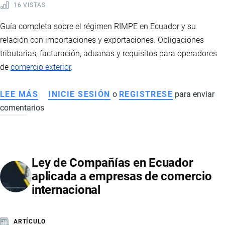
16 VISTAS
Guía completa sobre el régimen RIMPE en Ecuador y su
relación con importaciones y exportaciones. Obligaciones
tributarias, facturación, aduanas y requisitos para operadores
de
comercio exterior
.
LEE MÁS
SOBRE
INICIE SESIÓN
o
REGISTRESE
para enviar
comentarios
RIMPE
Y
COMERCIO
EXTERIOR:
Ley de Compañías en Ecuador
OBLIGACIONES
aplicada a empresas de comercio
FISCALES
internacional
PARA
IMPORTADORES
Y
ARTÍCULO