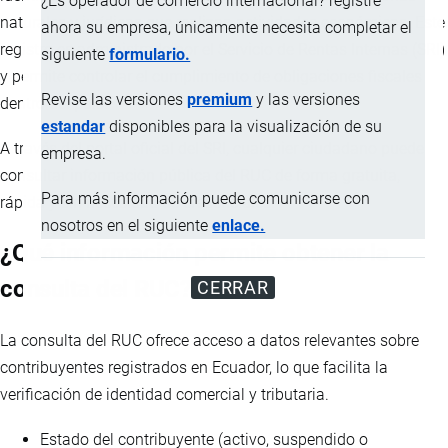
¿Es operador de comercio internacional? registre
naturales y jurídicas que realizan actividades económicas. Este
ahora su empresa, únicamente necesita completar el
registro es administrado por el Servicio de Rentas Internas (SRI)
siguiente
formulario.
y permite controlar el cumplimiento de obligaciones fiscales
Revise las versiones
premium
y las versiones
dentro del país.
estandar
disponibles para la visualización de su
A través del portal oficial del SRI, cualquier ciudadano puede
empresa.
consultar información pública del RUC de forma gratuita,
Para más información puede comunicarse con
rápida y sin necesidad de credenciales.
nosotros en el siguiente
enlace.
¿Qué información permite obtener la
consulta del RUC?
CERRAR
La consulta del RUC ofrece acceso a datos relevantes sobre
contribuyentes registrados en Ecuador, lo que facilita la
verificación de identidad comercial y tributaria.
Estado del contribuyente (activo, suspendido o