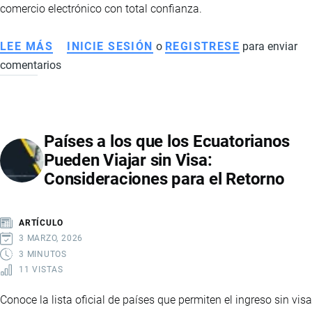
comercio electrónico con total confianza.
LEE MÁS
SOBRE
INICIE SESIÓN
o
REGISTRESE
para enviar
comentarios
CONSEJOS
PARA
COMPRAR
EN
Países a los que los Ecuatorianos
INTERNET
Pueden Viajar sin Visa:
DE
Consideraciones para el Retorno
FORMA
SEGURA
Y
ARTÍCULO
EVITAR
3 MARZO, 2026
FRAUDES
3 MINUTOS
11 VISTAS
Conoce la lista oficial de países que permiten el ingreso sin visa