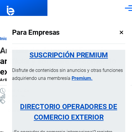
Pasar al contenido principal
Men
×
Para Empresas
Ruta
Inicio
Artículos
Análisis de datos, inteligencia
de
SUSCRIPCIÓN PREMIUM
artificial y software en comercio
navegación
exterior
Disfrute de contenidos sin anuncios y otras funciones
adquiriendo una membresía
Premium.
Artículo
por
Jaime Mise
, 20 Abril, 2026
5 MINUTOS
6 VISTAS
Artículos
DIRECTORIO OPERADORES DE
Operaciones internacionales
COMERCIO EXTERIOR