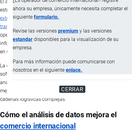
¿Es operador de comercio internacional? registre
El análisis de datos se ha convertido en un componente
ahora su empresa, únicamente necesita completar el
estratégico clave para las empresas que operan en
comercio
siguiente
formulario.
exterior
. En sectores como la
importación
,
exportación
,
transporte
internacional, agencias de
aduana
, courier y
Revise las versiones
premium
y las versiones
operadores logísticos, la toma de decisiones basada en
estandar
disponibles para la visualización de su
información deja de ser una ventaja opcional para convertirse
empresa.
en una necesidad competitiva.
Para más información puede comunicarse con
La digitalización del comercio global ha impulsado el uso de
nosotros en el siguiente
enlace.
software especializado que permite recopilar, procesar y
analizar grandes volúmenes de información en tiempo real,
CERRAR
mejorando la eficiencia operativa y reduciendo errores en
cadenas logísticas complejas.
Cómo el análisis de datos mejora el
comercio internacional