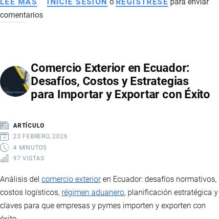
LEE MÁS
SOBRE
INICIE SESIÓN
o
REGISTRESE
para enviar
comentarios
CIIU
EN
ECUADOR:
QUÉ
Comercio Exterior en Ecuador:
ES,
Desafíos, Costos y Estrategias
CÓMO
para Importar y Exportar con Éxito
SE
UTILIZA
Y
ARTÍCULO
POR
23 FEBRERO, 2026
QUÉ
4 MINUTOS
97 VISTAS
ES
FUNDAMENTAL
Análisis del
comercio exterior
en Ecuador: desafíos normativos,
PARA
costos logísticos,
régimen aduanero
, planificación estratégica y
LAS
claves para que empresas y pymes importen y exporten con
EMPRESAS
éxito.