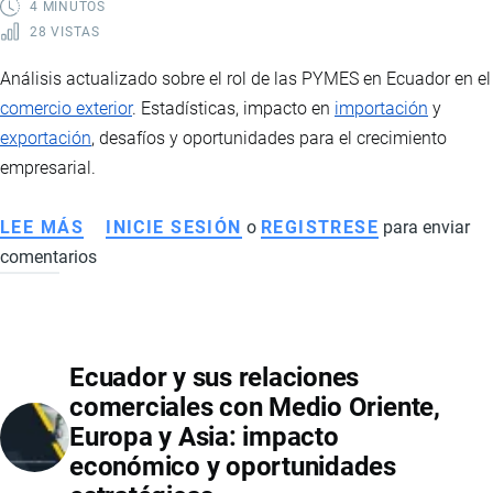
COMERCIO
4 MINUTOS
28 VISTAS
INTERNACIONAL
Análisis actualizado sobre el rol de las PYMES en Ecuador en el
comercio exterior
. Estadísticas, impacto en
importación
y
exportación
, desafíos y oportunidades para el crecimiento
empresarial.
LEE MÁS
SOBRE
INICIE SESIÓN
o
REGISTRESE
para enviar
comentarios
PYMES
EN
ECUADOR
Y
Ecuador y sus relaciones
SU
comerciales con Medio Oriente,
PARTICIPACIÓN
Europa y Asia: impacto
EN
económico y oportunidades
EL