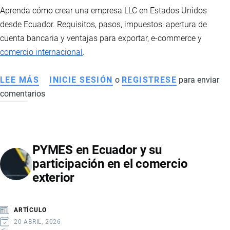
Aprenda cómo crear una empresa LLC en Estados Unidos
desde Ecuador. Requisitos, pasos, impuestos, apertura de
cuenta bancaria y ventajas para exportar, e-commerce y
comercio internacional
.
LEE MÁS
SOBRE
INICIE SESIÓN
o
REGISTRESE
para enviar
comentarios
CÓMO
CONSTITUIR
UNA
LLC
PYMES en Ecuador y su
EN
participación en el comercio
EE.UU.
exterior
DESDE
ECUADOR:
VENTAJAS
ARTÍCULO
PARA
20 ABRIL, 2026