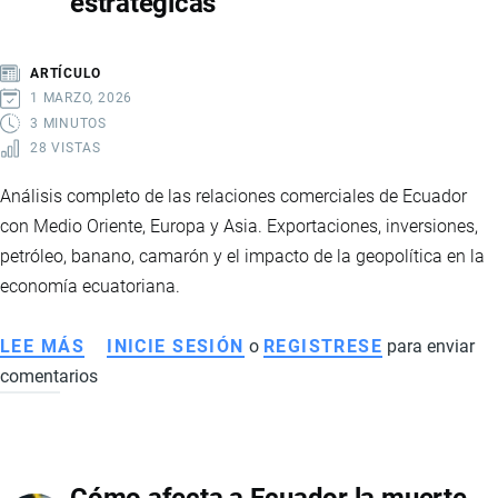
estratégicas
COMERCIO
EXTERIOR
ARTÍCULO
1 MARZO, 2026
3 MINUTOS
28 VISTAS
Análisis completo de las relaciones comerciales de Ecuador
con Medio Oriente, Europa y Asia. Exportaciones, inversiones,
petróleo, banano, camarón y el impacto de la geopolítica en la
economía ecuatoriana.
LEE MÁS
SOBRE
INICIE SESIÓN
o
REGISTRESE
para enviar
comentarios
ECUADOR
Y
SUS
RELACIONES
Cómo afecta a Ecuador la muerte
COMERCIALES