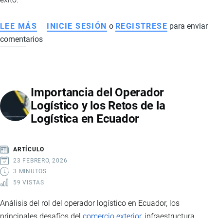
LEE MÁS
SOBRE
INICIE SESIÓN
o
REGISTRESE
para enviar
comentarios
COMERCIO
EXTERIOR
EN
ECUADOR:
Importancia del Operador
DESAFÍOS,
Logístico y los Retos de la
COSTOS
Logística en Ecuador
Y
ESTRATEGIAS
PARA
ARTÍCULO
IMPORTAR
23 FEBRERO, 2026
Y
3 MINUTOS
59 VISTAS
EXPORTAR
CON
Análisis del rol del operador logístico en Ecuador, los
ÉXITO
principales desafíos del
comercio exterior
, infraestructura