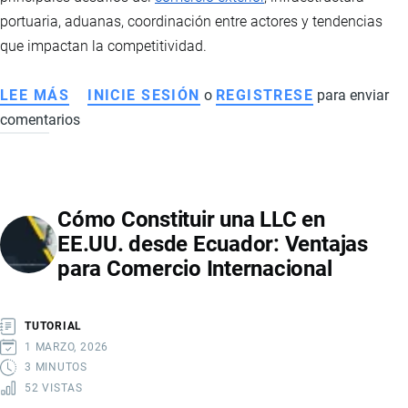
portuaria, aduanas, coordinación entre actores y tendencias
que impactan la competitividad.
LEE MÁS
SOBRE
INICIE SESIÓN
o
REGISTRESE
para enviar
comentarios
IMPORTANCIA
DEL
OPERADOR
LOGÍSTICO
Cómo Constituir una LLC en
Y
EE.UU. desde Ecuador: Ventajas
LOS
para Comercio Internacional
RETOS
DE
LA
TUTORIAL
LOGÍSTICA
1 MARZO, 2026
EN
3 MINUTOS
52 VISTAS
ECUADOR