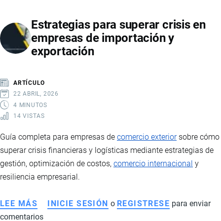
ECUADOR
Estrategias para superar crisis en
LA
empresas de importación y
MUERTE
exportación
DE
EL
MENCHO
ARTÍCULO
Y
22 ABRIL, 2026
LA
4 MINUTOS
14 VISTAS
VIOLENCIA
DEL
Guía completa para empresas de
comercio exterior
sobre cómo
NARCOTRÁFICO
superar crisis financieras y logísticas mediante estrategias de
TRANSNACIONAL
gestión, optimización de costos,
comercio internacional
y
resiliencia empresarial.
LEE MÁS
SOBRE
INICIE SESIÓN
o
REGISTRESE
para enviar
comentarios
ESTRATEGIAS