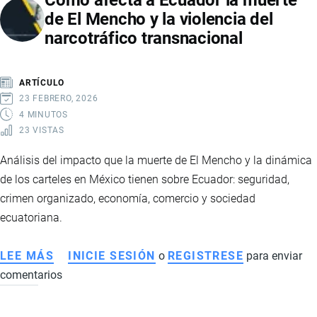
de El Mencho y la violencia del
CON
narcotráfico transnacional
MEDIO
ORIENTE,
EUROPA
ARTÍCULO
Y
23 FEBRERO, 2026
ASIA:
4 MINUTOS
23 VISTAS
IMPACTO
ECONÓMICO
Análisis del impacto que la muerte de El Mencho y la dinámica
Y
de los carteles en México tienen sobre Ecuador: seguridad,
OPORTUNIDADES
crimen organizado, economía, comercio y sociedad
ESTRATÉGICAS
ecuatoriana.
LEE MÁS
SOBRE
INICIE SESIÓN
o
REGISTRESE
para enviar
comentarios
CÓMO
AFECTA
A