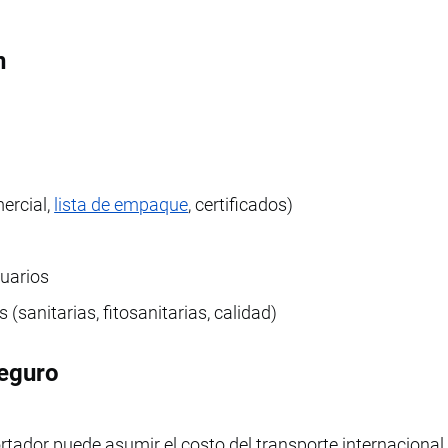
n
ercial,
lista de empaque
, certificados)
tuarios
 (sanitarias, fitosanitarias, calidad)
seguro
tador puede asumir el costo del transporte internacional 