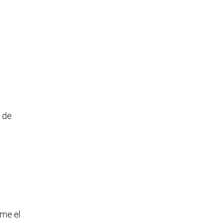
 de
ume el