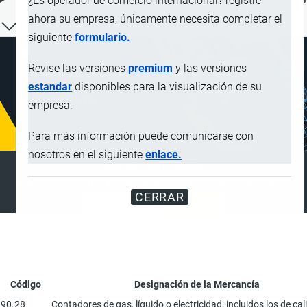
¿Es operador de comercio internacional? registre
ahora su empresa, únicamente necesita completar el
siguiente
formulario.
Revise las versiones
premium
y las versiones
estandar
disponibles para la visualización de su
empresa.
Para más información puede comunicarse con
nosotros en el siguiente
enlace.
SUSCRIPCIÓN PREMIUM
Disfrute de contenido sin anuncios y funciones adicionales
CERRAR
SUSCRIBIRSE
ANUNCIAR
Código
Designación de la Mercancía
90.28
Contadores de gas, líquido o electricidad, incluidos los de cal