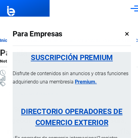
Pasar al contenido principal
Men
×
Para Empresas
Ruta
Inicio
Notas Explicativas del Sistema Armonizado
Sección XVIII
C
Partida 90.15
de
SUSCRIPCIÓN PREMIUM
Nota Explicativa
por
Importaciones …
, 22 Julio, 2024
navegación
8 MINUTOS
Disfrute de contenidos sin anuncios y otras funciones
25 VISTAS
adquiriendo una membresía
Premium.
Notas Explicativas
Clasificación Arancelaria
90.15 Instrumentos y aparatos de
DIRECTORIO OPERADORES DE
geodesia, topografía, agrimensura,
COMERCIO EXTERIOR
nivelación, fotogrametría, hidrografía,