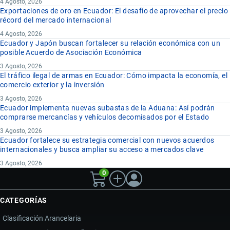
4 Agosto, 2026
Exportaciones de oro en Ecuador: El desafío de aprovechar el precio
récord del mercado internacional
4 Agosto, 2026
Ecuador y Japón buscan fortalecer su relación económica con un
posible Acuerdo de Asociación Económica
3 Agosto, 2026
El tráfico ilegal de armas en Ecuador: Cómo impacta la economía, el
comercio exterior y la inversión
3 Agosto, 2026
Ecuador implementa nuevas subastas de la Aduana: Así podrán
comprarse mercancías y vehículos decomisados por el Estado
3 Agosto, 2026
Ecuador fortalece su estrategia comercial con nuevos acuerdos
internacionales y busca ampliar su acceso a mercados clave
3 Agosto, 2026
0
CATEGORÍAS
Clasificación Arancelaria