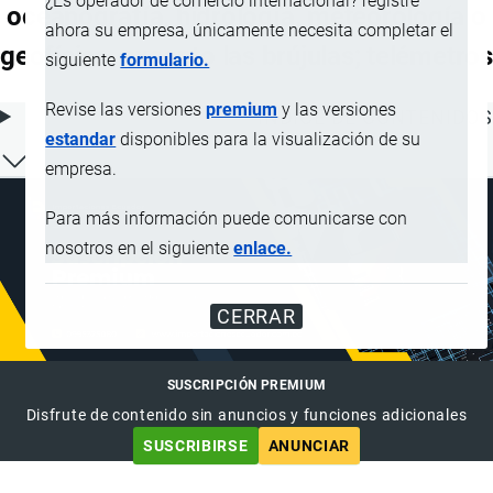
¿Es operador de comercio internacional? registre
oceanografía, hidrología, meteorología o
ahora su empresa, únicamente necesita completar el
geofísica, excepto las brújulas; telémetros
siguiente
formulario.
Revise las versiones
premium
y las versiones
ÍNDICE DE CONTENIDOS
estandar
disponibles para la visualización de su
empresa.
Para más información puede comunicarse con
nosotros en el siguiente
enlace.
CERRAR
SUSCRIPCIÓN PREMIUM
Disfrute de contenido sin anuncios y funciones adicionales
SUSCRIBIRSE
ANUNCIAR