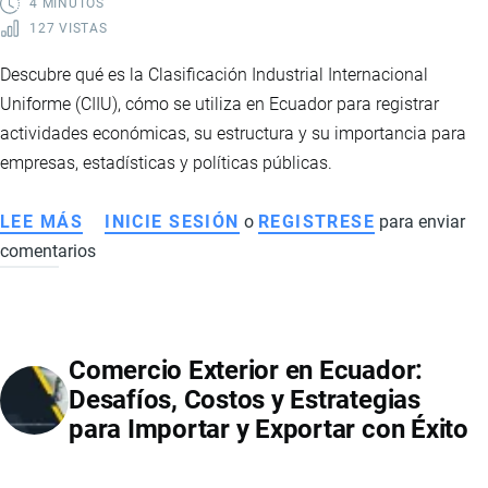
4 MINUTOS
127 VISTAS
Descubre qué es la Clasificación Industrial Internacional
Uniforme (CIIU), cómo se utiliza en Ecuador para registrar
actividades económicas, su estructura y su importancia para
empresas, estadísticas y políticas públicas.
LEE MÁS
SOBRE
INICIE SESIÓN
o
REGISTRESE
para enviar
comentarios
CIIU
EN
ECUADOR:
QUÉ
Comercio Exterior en Ecuador:
ES,
Desafíos, Costos y Estrategias
CÓMO
para Importar y Exportar con Éxito
SE
UTILIZA
Y