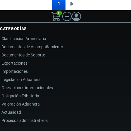
LA
1
Siguiente
Paginación
MUERTE
0
página
DEL
AYATOLÁ
CATEGORÍAS
Y
Clasificación Arancelaria
SU
Documentos de Acompañamiento
IMPACTO
Documentos de Soporte
EN
LA
Exportaciones
ECONOMÍA
Importaciones
DE
Legislación Aduanera
ECUADOR
Operaciones internacionales
Obligación Tributaria
Valoración Aduanera
Actualidad
Procesos administrativos