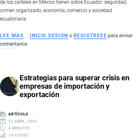
de los carteles en México tienen sobre Ecuador: seguridad,
OPORTUNIDADES
crimen organizado, economía, comercio y sociedad
ESTRATÉGICAS
ecuatoriana.
LEE MÁS
SOBRE
INICIE SESIÓN
o
REGISTRESE
para enviar
comentarios
CÓMO
AFECTA
A
ECUADOR
Estrategias para superar crisis en
LA
empresas de importación y
MUERTE
exportación
DE
EL
MENCHO
ARTÍCULO
Y
22 ABRIL, 2026
LA
4 MINUTOS
14 VISTAS
VIOLENCIA