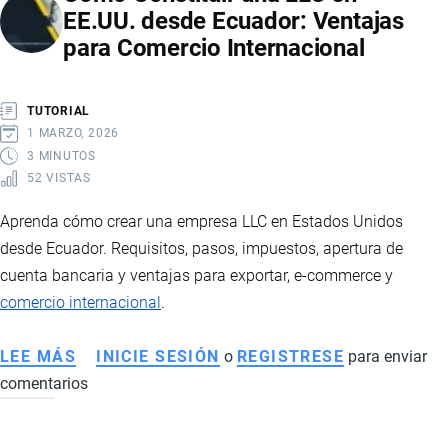
EE.UU. desde Ecuador: Ventajas
LOS
para Comercio Internacional
RETOS
DE
LA
TUTORIAL
LOGÍSTICA
1 MARZO, 2026
EN
3 MINUTOS
52 VISTAS
ECUADOR
Aprenda cómo crear una empresa LLC en Estados Unidos
desde Ecuador. Requisitos, pasos, impuestos, apertura de
cuenta bancaria y ventajas para exportar, e-commerce y
comercio internacional
.
LEE MÁS
SOBRE
INICIE SESIÓN
o
REGISTRESE
para enviar
comentarios
CÓMO
CONSTITUIR
UNA