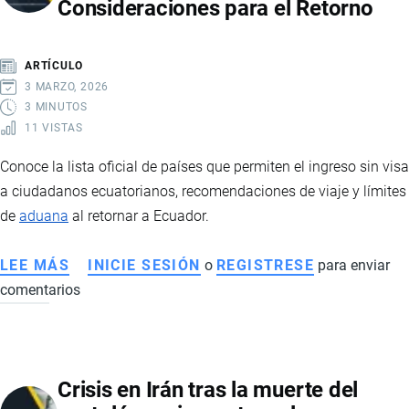
Consideraciones para el Retorno
FORMA
SEGURA
Y
ARTÍCULO
EVITAR
3 MARZO, 2026
FRAUDES
3 MINUTOS
11 VISTAS
Conoce la lista oficial de países que permiten el ingreso sin visa
a ciudadanos ecuatorianos, recomendaciones de viaje y límites
de
aduana
al retornar a Ecuador.
LEE MÁS
SOBRE
INICIE SESIÓN
o
REGISTRESE
para enviar
comentarios
PAÍSES
A
LOS
QUE
Crisis en Irán tras la muerte del
LOS