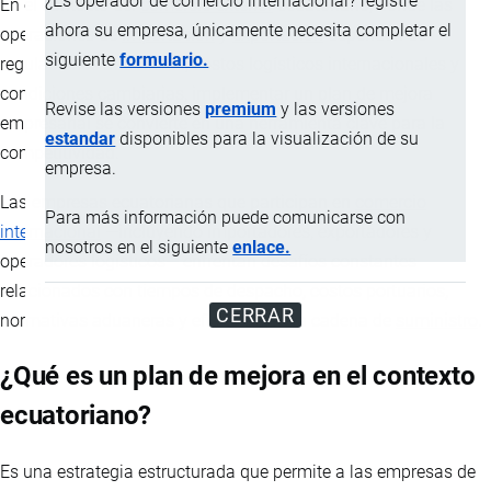
¿Es operador de comercio internacional? registre
En el contexto del
comercio exterior
ecuatoriano, donde las
ahora su empresa, únicamente necesita completar el
operaciones de
importación
y
exportación
dependen de
siguiente
formulario.
regulaciones aduaneras, costos logísticos internacionales y
condiciones cambiarias, implementar un plan de mejora
Revise las versiones
premium
y las versiones
empresarial se convierte en una herramienta clave para la
estandar
disponibles para la visualización de su
competitividad.
empresa.
Las empresas ecuatorianas que participan en
comercio
Para más información puede comunicarse con
internacional
—incluyendo importadores, exportadores y
nosotros en el siguiente
enlace.
operadores logísticos— enfrentan desafíos constantes
relacionados con tiempos de despacho, costos portuarios,
CERRAR
normativas aduaneras y eficiencia en la cadena de
suministro
.
¿Qué es un plan de mejora en el contexto
ecuatoriano?
Es una estrategia estructurada que permite a las empresas de