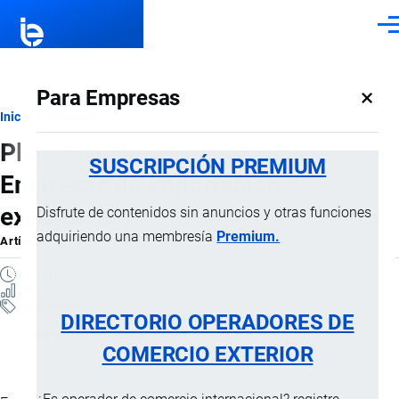
Pasar al contenido principal
Men
×
Para Empresas
Ruta
Inicio
Artículos
Plan de mejora empresarial:
de
SUSCRIPCIÓN PREMIUM
Empresas de importación y
navegación
exportación
Disfrute de contenidos sin anuncios y otras funciones
adquiriendo una membresía
Premium.
Artículo
por
Jaime Mise
, 22 Abril, 2026
4 MINUTOS
4 VISTAS
Artículos
DIRECTORIO OPERADORES DE
Operaciones internacionales
COMERCIO EXTERIOR