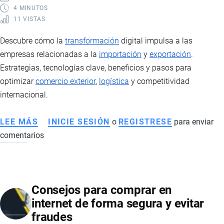
4 MINUTOS
11 VISTAS
Descubre cómo la
transformación
digital impulsa a las
empresas relacionadas a la
importación
y
exportación
.
Estrategias, tecnologías clave, beneficios y pasos para
optimizar
comercio exterior
,
logística
y competitividad
internacional.
LEE MÁS
SOBRE
INICIE SESIÓN
o
REGISTRESE
para enviar
comentarios
TRANSFORMACIÓN
DIGITAL
EN
EMPRESAS:
Consejos para comprar en
ESTRATEGIA,
internet de forma segura y evitar
TECNOLOGÍA
fraudes
Y