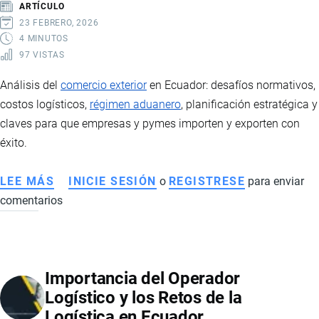
ARTÍCULO
POR
23 FEBRERO, 2026
QUÉ
4 MINUTOS
97 VISTAS
ES
FUNDAMENTAL
Análisis del
comercio exterior
en Ecuador: desafíos normativos,
PARA
costos logísticos,
régimen aduanero
, planificación estratégica y
LAS
claves para que empresas y pymes importen y exporten con
EMPRESAS
éxito.
LEE MÁS
SOBRE
INICIE SESIÓN
o
REGISTRESE
para enviar
comentarios
COMERCIO
EXTERIOR
EN
ECUADOR:
Importancia del Operador
DESAFÍOS,
Logístico y los Retos de la
COSTOS
Logística en Ecuador
Y