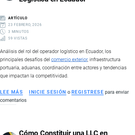
ESTRATEGIAS
PARA
ARTÍCULO
IMPORTAR
23 FEBRERO, 2026
Y
3 MINUTOS
59 VISTAS
EXPORTAR
CON
Análisis del rol del operador logístico en Ecuador, los
ÉXITO
principales desafíos del
comercio exterior
, infraestructura
portuaria, aduanas, coordinación entre actores y tendencias
que impactan la competitividad.
LEE MÁS
SOBRE
INICIE SESIÓN
o
REGISTRESE
para enviar
comentarios
IMPORTANCIA
DEL
OPERADOR
LOGÍSTICO
Cómo Constituir una LLC en
Y