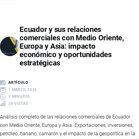
EN
ECUADOR
Y
Ecuador y sus relaciones
SU
comerciales con Medio Oriente,
PARTICIPACIÓN
Europa y Asia: impacto
EN
económico y oportunidades
EL
estratégicas
COMERCIO
EXTERIOR
ARTÍCULO
1 MARZO, 2026
3 MINUTOS
28 VISTAS
Análisis completo de las relaciones comerciales de Ecuador
con Medio Oriente, Europa y Asia. Exportaciones, inversiones,
petróleo, banano, camarón y el impacto de la geopolítica en la