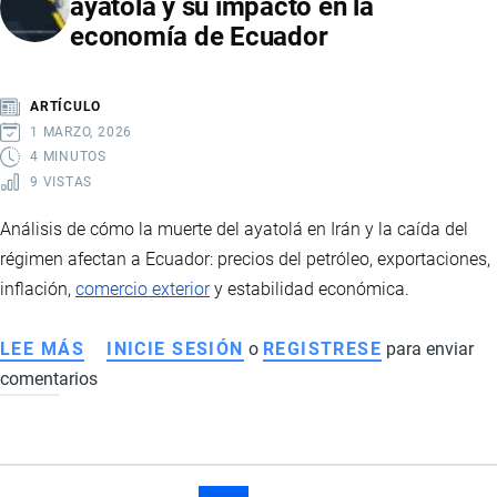
ayatolá y su impacto en la
ECUATORIANOS
economía de Ecuador
PUEDEN
VIAJAR
SIN
ARTÍCULO
VISA:
1 MARZO, 2026
CONSIDERACIONES
4 MINUTOS
9 VISTAS
PARA
EL
Análisis de cómo la muerte del ayatolá en Irán y la caída del
RETORNO
régimen afectan a Ecuador: precios del petróleo, exportaciones,
inflación,
comercio exterior
y estabilidad económica.
LEE MÁS
SOBRE
INICIE SESIÓN
o
REGISTRESE
para enviar
comentarios
CRISIS
EN
IRÁN
TRAS