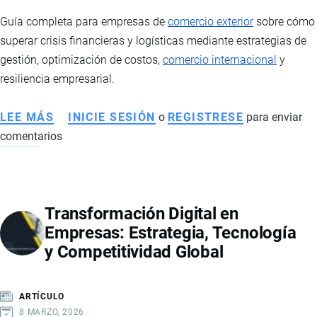
DEL
Guía completa para empresas de
comercio exterior
sobre cómo
NARCOTRÁFICO
superar crisis financieras y logísticas mediante estrategias de
TRANSNACIONAL
gestión, optimización de costos,
comercio internacional
y
resiliencia empresarial.
LEE MÁS
SOBRE
INICIE SESIÓN
o
REGISTRESE
para enviar
comentarios
ESTRATEGIAS
PARA
SUPERAR
CRISIS
Transformación Digital en
EN
Empresas: Estrategia, Tecnología
EMPRESAS
y Competitividad Global
DE
IMPORTACIÓN
Y
ARTÍCULO
EXPORTACIÓN
8 MARZO, 2026