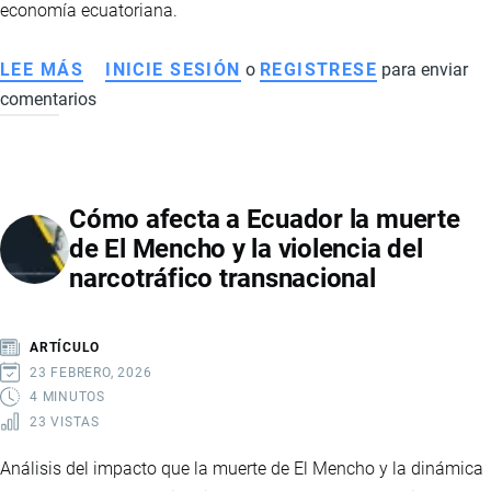
economía ecuatoriana.
LEE MÁS
SOBRE
INICIE SESIÓN
o
REGISTRESE
para enviar
comentarios
ECUADOR
Y
SUS
RELACIONES
Cómo afecta a Ecuador la muerte
COMERCIALES
de El Mencho y la violencia del
CON
narcotráfico transnacional
MEDIO
ORIENTE,
EUROPA
ARTÍCULO
Y
23 FEBRERO, 2026
ASIA:
4 MINUTOS
23 VISTAS
IMPACTO
ECONÓMICO
Análisis del impacto que la muerte de El Mencho y la dinámica
Y