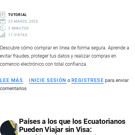
COMPETITIVIDAD
GLOBAL
TUTORIAL
23 MARZO, 2026
3 MINUTOS
11 VISTAS
Descubre cómo comprar en línea de forma segura. Aprende a
evitar fraudes, proteger tus datos y realizar compras en
comercio electrónico con total confianza.
LEE MÁS
SOBRE
INICIE SESIÓN
o
REGISTRESE
para enviar
comentarios
CONSEJOS
PARA
COMPRAR
EN
Países a los que los Ecuatorianos
INTERNET
Pueden Viajar sin Visa:
DE