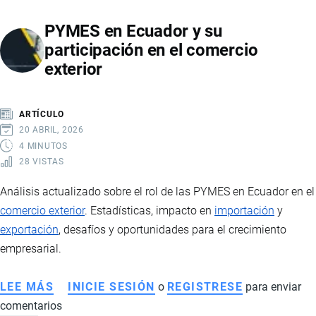
LLC
PYMES en Ecuador y su
EN
participación en el comercio
EE.UU.
exterior
DESDE
ECUADOR:
VENTAJAS
ARTÍCULO
PARA
20 ABRIL, 2026
COMERCIO
4 MINUTOS
28 VISTAS
INTERNACIONAL
Análisis actualizado sobre el rol de las PYMES en Ecuador en el
comercio exterior
. Estadísticas, impacto en
importación
y
exportación
, desafíos y oportunidades para el crecimiento
empresarial.
LEE MÁS
SOBRE
INICIE SESIÓN
o
REGISTRESE
para enviar
comentarios
PYMES