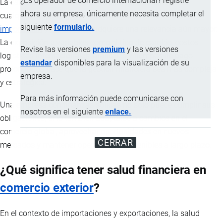
¿Es operador de comercio internacional? registre
La estabilidad financiera es un pilar fundamental para
ahora su empresa, únicamente necesita completar el
cualquier empresa, pero en el caso de los negocios de
siguiente
formulario.
importación
y
exportación
adquiere una relevancia aún mayor.
La exposición a variables como el tipo de cambio, costos
Revise las versiones
premium
y las versiones
logísticos internacionales, aranceles y tiempos de pago
estandar
disponibles para la visualización de su
prolongados hace que la gestión financiera sea más compleja
empresa.
y estratégica.
Para más información puede comunicarse con
Una empresa con finanzas sólidas no solo puede cumplir sus
nosotros en el siguiente
enlace.
obligaciones, sino también adaptarse a cambios en el
comercio global, aprovechar oportunidades en nuevos
CERRAR
mercados y mantener operaciones sostenibles a largo plazo.
¿Qué significa tener salud financiera en
comercio exterior
?
En el contexto de importaciones y exportaciones, la salud