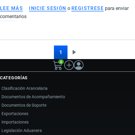
LEE MÁS
SOBRE
INICIE SESIÓN
o
REGISTRESE
para enviar
comentarios
CRISIS
EN
IRÁN
TRAS
LA
1
Siguiente
Paginación
MUERTE
0
página
DEL
AYATOLÁ
CATEGORÍAS
Y
Clasificación Arancelaria
SU
Documentos de Acompañamiento
IMPACTO
Documentos de Soporte
EN
LA
Exportaciones
ECONOMÍA
Importaciones
DE
Legislación Aduanera