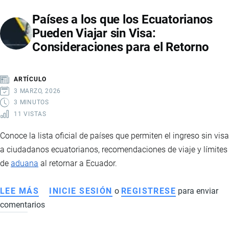
EN
Países a los que los Ecuatorianos
INTERNET
Pueden Viajar sin Visa:
DE
Consideraciones para el Retorno
FORMA
SEGURA
Y
ARTÍCULO
EVITAR
3 MARZO, 2026
FRAUDES
3 MINUTOS
11 VISTAS
Conoce la lista oficial de países que permiten el ingreso sin visa
a ciudadanos ecuatorianos, recomendaciones de viaje y límites
de
aduana
al retornar a Ecuador.
LEE MÁS
SOBRE
INICIE SESIÓN
o
REGISTRESE
para enviar
comentarios
PAÍSES
A