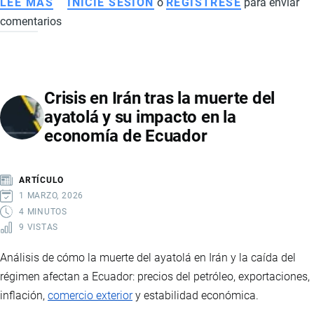
LEE MÁS
SOBRE
INICIE SESIÓN
o
REGISTRESE
para enviar
comentarios
TRANSFORMACIÓN
DIGITAL
EN
EMPRESAS:
Crisis en Irán tras la muerte del
ESTRATEGIA,
ayatolá y su impacto en la
TECNOLOGÍA
economía de Ecuador
Y
COMPETITIVIDAD
GLOBAL
ARTÍCULO
1 MARZO, 2026
4 MINUTOS
9 VISTAS
Análisis de cómo la muerte del ayatolá en Irán y la caída del
régimen afectan a Ecuador: precios del petróleo, exportaciones,
inflación,
comercio exterior
y estabilidad económica.