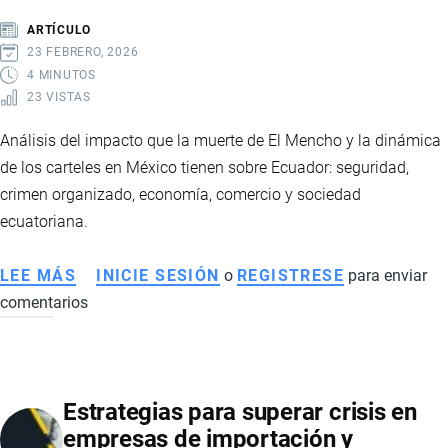
EUROPA
ARTÍCULO
Y
23 FEBRERO, 2026
ASIA:
4 MINUTOS
23 VISTAS
IMPACTO
ECONÓMICO
Análisis del impacto que la muerte de El Mencho y la dinámica
Y
de los carteles en México tienen sobre Ecuador: seguridad,
OPORTUNIDADES
crimen organizado, economía, comercio y sociedad
ESTRATÉGICAS
ecuatoriana.
LEE MÁS
SOBRE
INICIE SESIÓN
o
REGISTRESE
para enviar
comentarios
CÓMO
AFECTA
A
ECUADOR
Estrategias para superar crisis en
LA
empresas de importación y
MUERTE