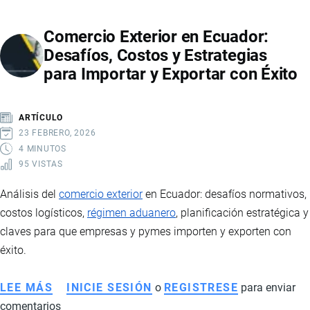
QUÉ
Comercio Exterior en Ecuador:
ES,
Desafíos, Costos y Estrategias
CÓMO
para Importar y Exportar con Éxito
SE
UTILIZA
Y
ARTÍCULO
POR
23 FEBRERO, 2026
QUÉ
4 MINUTOS
95 VISTAS
ES
FUNDAMENTAL
Análisis del
comercio exterior
en Ecuador: desafíos normativos,
PARA
costos logísticos,
régimen aduanero
, planificación estratégica y
LAS
claves para que empresas y pymes importen y exporten con
EMPRESAS
éxito.
LEE MÁS
SOBRE
INICIE SESIÓN
o
REGISTRESE
para enviar
comentarios
COMERCIO