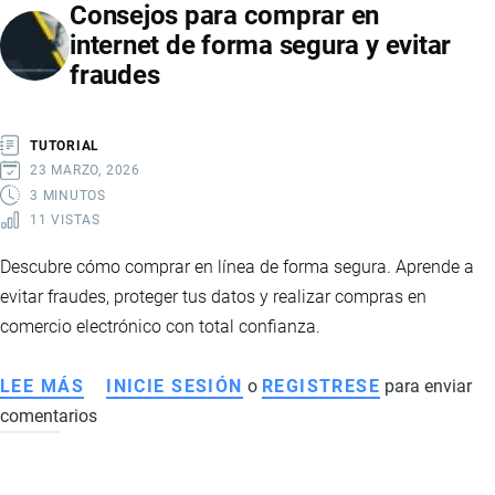
Consejos para comprar en
EN
internet de forma segura y evitar
EMPRESAS
fraudes
DE
IMPORTACIÓN
Y
TUTORIAL
EXPORTACIÓN
23 MARZO, 2026
3 MINUTOS
11 VISTAS
Descubre cómo comprar en línea de forma segura. Aprende a
evitar fraudes, proteger tus datos y realizar compras en
comercio electrónico con total confianza.
LEE MÁS
SOBRE
INICIE SESIÓN
o
REGISTRESE
para enviar
comentarios
CONSEJOS
PARA
COMPRAR