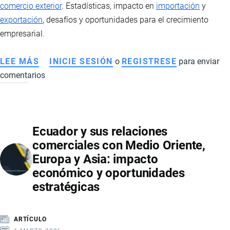
comercio exterior
. Estadísticas, impacto en
importación
y
exportación
, desafíos y oportunidades para el crecimiento
empresarial.
LEE MÁS
SOBRE
INICIE SESIÓN
o
REGISTRESE
para enviar
comentarios
PYMES
EN
ECUADOR
Y
Ecuador y sus relaciones
SU
comerciales con Medio Oriente,
PARTICIPACIÓN
Europa y Asia: impacto
EN
económico y oportunidades
EL
estratégicas
COMERCIO
EXTERIOR
ARTÍCULO