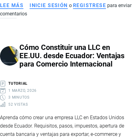
LEE MÁS
SOBRE
INICIE SESIÓN
o
REGISTRESE
para enviar
comentarios
IMPORTANCIA
DEL
OPERADOR
LOGÍSTICO
Cómo Constituir una LLC en
Y
EE.UU. desde Ecuador: Ventajas
LOS
para Comercio Internacional
RETOS
DE
LA
TUTORIAL
LOGÍSTICA
1 MARZO, 2026
EN
3 MINUTOS
52 VISTAS
ECUADOR
Aprenda cómo crear una empresa LLC en Estados Unidos
desde Ecuador. Requisitos, pasos, impuestos, apertura de
cuenta bancaria y ventajas para exportar, e-commerce y