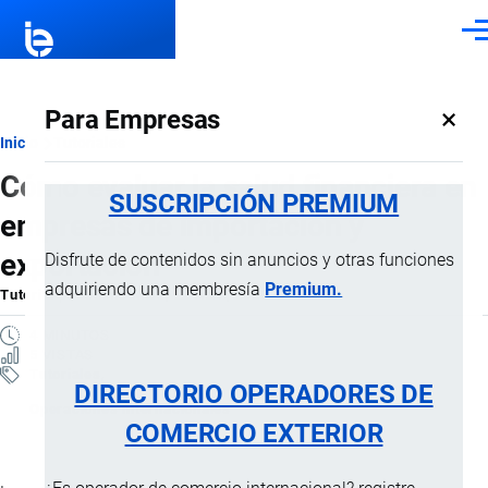
Pasar al contenido principal
Men
×
Para Empresas
Ruta
Inicio
Tutoriales
Cómo evaluar la salud financiera en
de
SUSCRIPCIÓN PREMIUM
empresas de importación y
navegación
exportación
Disfrute de contenidos sin anuncios y otras funciones
adquiriendo una membresía
Premium.
Tutorial
por
Jaime Mise
, 22 Abril, 2026
4 MINUTOS
5 VISTAS
Tutoriales
DIRECTORIO OPERADORES DE
Operaciones internacionales
COMERCIO EXTERIOR