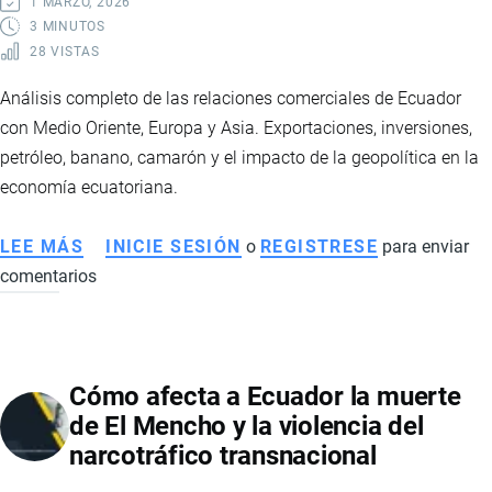
1 MARZO, 2026
3 MINUTOS
28 VISTAS
Análisis completo de las relaciones comerciales de Ecuador
con Medio Oriente, Europa y Asia. Exportaciones, inversiones,
petróleo, banano, camarón y el impacto de la geopolítica en la
economía ecuatoriana.
LEE MÁS
SOBRE
INICIE SESIÓN
o
REGISTRESE
para enviar
comentarios
ECUADOR
Y
SUS
RELACIONES
Cómo afecta a Ecuador la muerte
COMERCIALES
de El Mencho y la violencia del
CON
narcotráfico transnacional
MEDIO
ORIENTE,