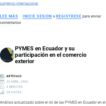
comercio internacional
.
LEE MÁS
SOBRE
INICIE SESIÓN
o
REGISTRESE
para enviar
comentarios
CÓMO
CONSTITUIR
UNA
LLC
PYMES en Ecuador y su
EN
participación en el comercio
EE.UU.
exterior
DESDE
ECUADOR:
VENTAJAS
ARTÍCULO
PARA
20 ABRIL, 2026
COMERCIO
4 MINUTOS
28 VISTAS
INTERNACIONAL
Análisis actualizado sobre el rol de las PYMES en Ecuador en el