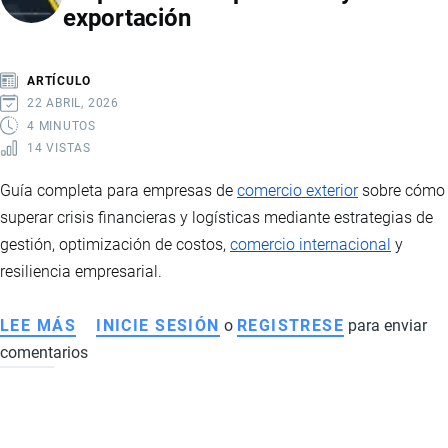
exportación
DE
EL
MENCHO
ARTÍCULO
Y
22 ABRIL, 2026
LA
4 MINUTOS
14 VISTAS
VIOLENCIA
DEL
Guía completa para empresas de
comercio exterior
sobre cómo
NARCOTRÁFICO
superar crisis financieras y logísticas mediante estrategias de
TRANSNACIONAL
gestión, optimización de costos,
comercio internacional
y
resiliencia empresarial.
LEE MÁS
SOBRE
INICIE SESIÓN
o
REGISTRESE
para enviar
comentarios
ESTRATEGIAS
PARA
SUPERAR
CRISIS