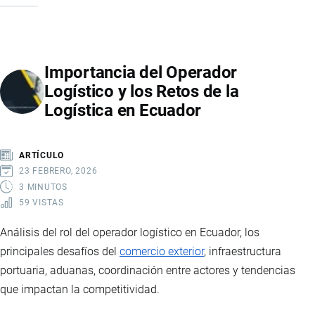
EXTERIOR
EN
ECUADOR:
Importancia del Operador
DESAFÍOS,
Logístico y los Retos de la
COSTOS
Logística en Ecuador
Y
ESTRATEGIAS
PARA
ARTÍCULO
IMPORTAR
23 FEBRERO, 2026
Y
3 MINUTOS
59 VISTAS
EXPORTAR
CON
Análisis del rol del operador logístico en Ecuador, los
ÉXITO
principales desafíos del
comercio exterior
, infraestructura
portuaria, aduanas, coordinación entre actores y tendencias
que impactan la competitividad.