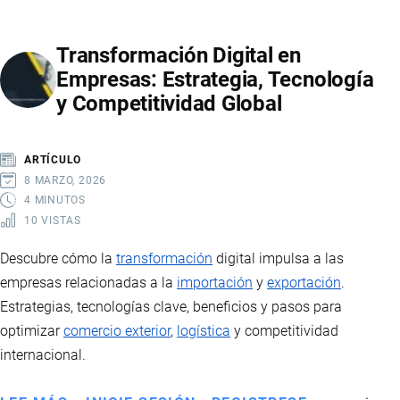
LOS
QUE
Transformación Digital en
LOS
Empresas: Estrategia, Tecnología
ECUATORIANOS
y Competitividad Global
PUEDEN
VIAJAR
SIN
ARTÍCULO
VISA:
8 MARZO, 2026
CONSIDERACIONES
4 MINUTOS
10 VISTAS
PARA
EL
Descubre cómo la
transformación
digital impulsa a las
RETORNO
empresas relacionadas a la
importación
y
exportación
.
Estrategias, tecnologías clave, beneficios y pasos para
optimizar
comercio exterior
,
logística
y competitividad
internacional.