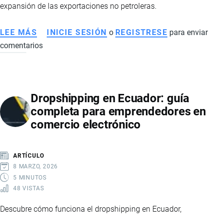
expansión de las exportaciones no petroleras.
LEE MÁS
SOBRE
INICIE SESIÓN
o
REGISTRESE
para enviar
comentarios
ECONOMÍA
DE
ECUADOR
EN
Dropshipping en Ecuador: guía
2026:
completa para emprendedores en
SEÑALES
comercio electrónico
DE
RECUPERACIÓN,
MAYOR
ARTÍCULO
ESTABILIDAD
8 MARZO, 2026
Y
5 MINUTOS
48 VISTAS
FORTALECIMIENTO
FINANCIERO
Descubre cómo funciona el dropshipping en Ecuador,