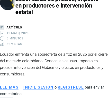
en productores e intervención
2029:
estatal
LA
NUEVA
HOJA
ARTÍCULO
DE
12 MAYO, 2026
RUTA
5 MINUTOS
62 VISTAS
DEL
GOBIERNO
Ecuador enfrenta una sobreoferta de arroz en 2026 por el cierre
PARA
del mercado colombiano. Conoce las causas, impacto en
ENFRENTAR
precios, intervención del Gobierno y efectos en productores y
EL
consumidores.
CRIMEN
ORGANIZADO
LEE MÁS
SOBRE
INICIE SESIÓN
o
REGISTRESE
para enviar
EN
comentarios
SOBREOFERTA
ECUADOR
DE
ARROZ