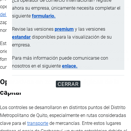
¿Es operador de comercio internacional? registre
operativos ejecutados en Quito, el
Servicio Nacional de Aduana
ahora su empresa, únicamente necesita completar el
del Ecuador
(Senae) retiró del mercado más de 1.000 pares de
siguiente
formulario.
zapatos y varias prendas deportivas que no cumplían con la
Revise las versiones
premium
y las versiones
normativa vigente.
estandar
disponibles para la visualización de su
Estas acciones forman parte de una estrategia nacional
empresa.
orientada a frenar el contrabando, proteger a los comerciantes
Para más información puede comunicarse con
formales y garantizar que los productos que circulan en el país
nosotros en el siguiente
enlace.
cumplan con estándares legales y de calidad.
Operativos en zonas estratégicas de la
CERRAR
capital
Los controles se desarrollaron en distintos puntos del Distrito
Metropolitano de Quito, especialmente en rutas consideradas
clave para el
transporte
de mercancías. Entre estos lugares