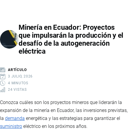
NUTRESA
ADQUIERE
LA
Minería en Ecuador: Proyectos
UNIVERSAL:
que impulsarán la producción y el
QUÉ
desafío de la autogeneración
SIGNIFICA
eléctrica
PARA
ECUADOR,
SUS
ARTÍCULO
EXPORTACIONES
3 JULIO, 2026
Y
4 MINUTOS
24 VISTAS
EL
FUTURO
Conozca cuáles son los proyectos mineros que liderarán la
DE
expansión de la minería en Ecuador, las inversiones previstas,
LA
la
demanda
energética y las estrategias para garantizar el
INDUSTRIA
suministro
eléctrico en los próximos años.
CHOCOLATERA