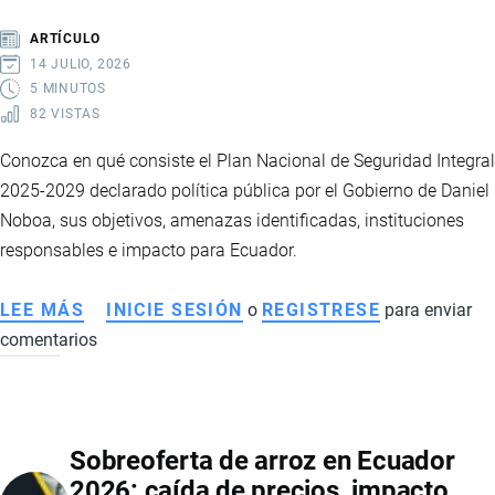
LOCALES
ARTÍCULO
14 JULIO, 2026
5 MINUTOS
82 VISTAS
Conozca en qué consiste el Plan Nacional de Seguridad Integral
2025-2029 declarado política pública por el Gobierno de Daniel
Noboa, sus objetivos, amenazas identificadas, instituciones
responsables e impacto para Ecuador.
LEE MÁS
SOBRE
INICIE SESIÓN
o
REGISTRESE
para enviar
comentarios
PLAN
NACIONAL
DE
SEGURIDAD
Sobreoferta de arroz en Ecuador
INTEGRAL
2026: caída de precios, impacto
2025-