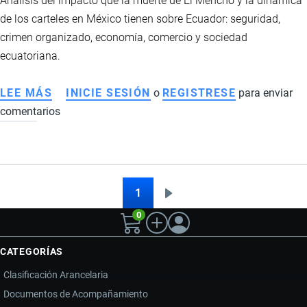
Análisis del impacto que la muerte de El Mencho y la dinámica
de los carteles en México tienen sobre Ecuador: seguridad,
crimen organizado, economía, comercio y sociedad
ecuatoriana.
LEE MÁS
SOBRE
INICIE SESIÓN
o
REGISTRESE
para enviar
comentarios
CÓMO
AFECTA
A
ECUADOR
LA
1
Siguiente
Paginación
MUERTE
0
página
DE
EL
CATEGORÍAS
MENCHO
Clasificación Arancelaria
Y
Documentos de Acompañamiento
LA