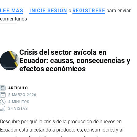
LEE MÁS
SOBRE
INICIE SESIÓN
o
REGISTRESE
para enviar
comentarios
MINERÍA
EN
ECUADOR:
PROYECTOS
Crisis del sector avícola en
QUE
Ecuador: causas, consecuencias y
IMPULSARÁN
efectos económicos
LA
PRODUCCIÓN
Y
ARTÍCULO
EL
5 MARZO, 2026
DESAFÍO
4 MINUTOS
24 VISTAS
DE
LA
Descubre por qué la crisis de la producción de huevos en
AUTOGENERACIÓN
Ecuador está afectando a productores, consumidores y al
ELÉCTRICA