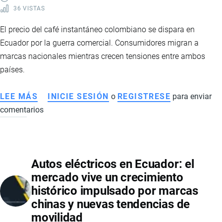
36 VISTAS
El precio del café instantáneo colombiano se dispara en
Ecuador por la guerra comercial. Consumidores migran a
marcas nacionales mientras crecen tensiones entre ambos
países.
LEE MÁS
SOBRE
INICIE SESIÓN
o
REGISTRESE
para enviar
comentarios
ALZA
DEL
CAFÉ
INSTANTÁNEO
Autos eléctricos en Ecuador: el
EN
mercado vive un crecimiento
ECUADOR:
histórico impulsado por marcas
GUERRA
chinas y nuevas tendencias de
COMERCIAL
movilidad
IMPULSA