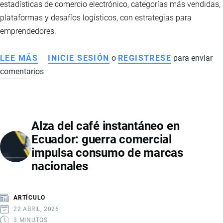
estadísticas de comercio electrónico, categorías más vendidas,
plataformas y desafíos logísticos, con estrategias para
emprendedores.
LEE MÁS
SOBRE
INICIE SESIÓN
o
REGISTRESE
para enviar
comentarios
DROPSHIPPING
EN
ECUADOR:
GUÍA
Alza del café instantáneo en
COMPLETA
Ecuador: guerra comercial
PARA
impulsa consumo de marcas
EMPRENDEDORES
nacionales
EN
COMERCIO
ELECTRÓNICO
ARTÍCULO
22 ABRIL, 2026
3 MINUTOS