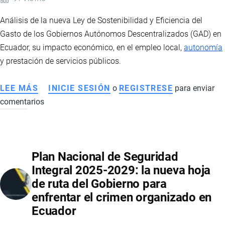
Análisis de la nueva Ley de Sostenibilidad y Eficiencia del
Gasto de los Gobiernos Autónomos Descentralizados (GAD) en
Ecuador, su impacto económico, en el empleo local,
autonomía
y prestación de servicios públicos.
LEE MÁS
SOBRE
INICIE SESIÓN
o
REGISTRESE
para enviar
comentarios
REFORMA
AL
COOTAD
EN
Plan Nacional de Seguridad
ECUADOR:
Integral 2025-2029: la nueva hoja
IMPLICACIONES
de ruta del Gobierno para
ECONÓMICAS,
enfrentar el crimen organizado en
EMPLEO
Ecuador
Y
FINANZAS