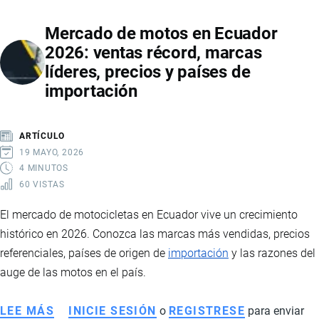
EN
Mercado de motos en Ecuador
ECUADOR
2026: ventas récord, marcas
2026:
líderes, precios y países de
CAÍDA
importación
DE
PRECIOS,
IMPACTO
ARTÍCULO
EN
19 MAYO, 2026
PRODUCTORES
4 MINUTOS
60 VISTAS
E
INTERVENCIÓN
El mercado de motocicletas en Ecuador vive un crecimiento
ESTATAL
histórico en 2026. Conozca las marcas más vendidas, precios
referenciales, países de origen de
importación
y las razones del
auge de las motos en el país.
LEE MÁS
SOBRE
INICIE SESIÓN
o
REGISTRESE
para enviar