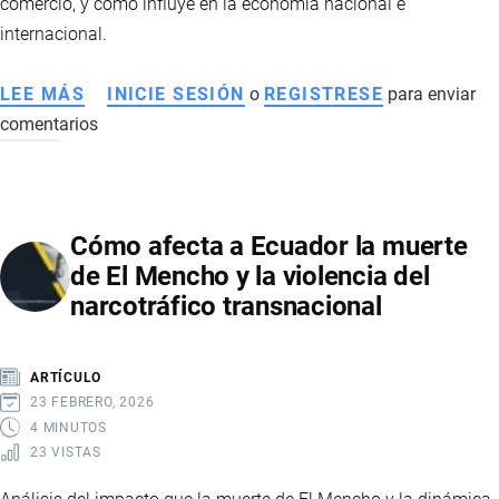
comercio, y cómo influye en la economía nacional e
internacional.
LEE MÁS
SOBRE
INICIE SESIÓN
o
REGISTRESE
para enviar
comentarios
CRISIS
DEL
SECTOR
AVÍCOLA
Cómo afecta a Ecuador la muerte
EN
de El Mencho y la violencia del
ECUADOR:
narcotráfico transnacional
CAUSAS,
CONSECUENCIAS
Y
ARTÍCULO
EFECTOS
23 FEBRERO, 2026
ECONÓMICOS
4 MINUTOS
23 VISTAS