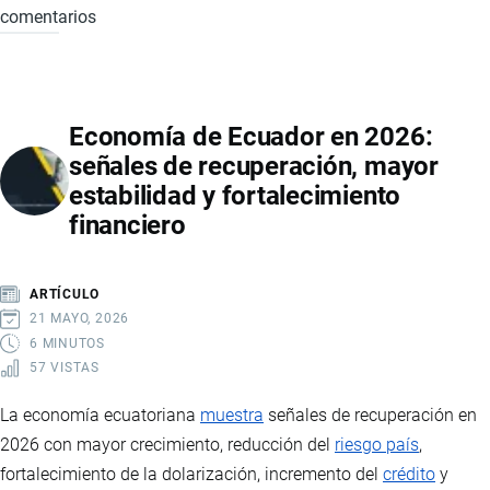
comentarios
MERCADO
DE
MOTOS
EN
Economía de Ecuador en 2026:
ECUADOR
señales de recuperación, mayor
2026:
estabilidad y fortalecimiento
VENTAS
financiero
RÉCORD,
MARCAS
LÍDERES,
ARTÍCULO
PRECIOS
21 MAYO, 2026
Y
6 MINUTOS
57 VISTAS
PAÍSES
DE
La economía ecuatoriana
muestra
señales de recuperación en
IMPORTACIÓN
2026 con mayor crecimiento, reducción del
riesgo país
,
fortalecimiento de la dolarización, incremento del
crédito
y