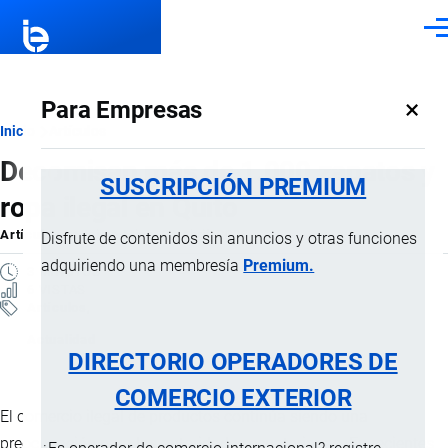
Pasar al contenido principal
Men
×
Para Empresas
Ruta
Inicio
Artículos
Decomisan más de 1.000 zapatos y
de
SUSCRIPCIÓN PREMIUM
ropa ilegal en Quito
navegación
Artículo
por
Jaime Mise
, 23 Abril, 2026
Disfrute de contenidos sin anuncios y otras funciones
adquiriendo una membresía
Premium.
3 MINUTOS
6 VISTAS
Artículos
Actualidad
DIRECTORIO OPERADORES DE
COMERCIO EXTERIOR
El comercio ilegal de productos continúa siendo una
preocupación para las autoridades ecuatorianas. En recientes