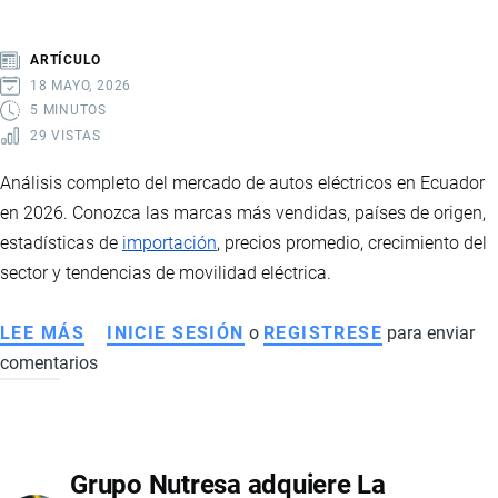
CONSUMO
DE
ARTÍCULO
MARCAS
18 MAYO, 2026
NACIONALES
5 MINUTOS
29 VISTAS
Análisis completo del mercado de autos eléctricos en Ecuador
en 2026. Conozca las marcas más vendidas, países de origen,
estadísticas de
importación
, precios promedio, crecimiento del
sector y tendencias de movilidad eléctrica.
LEE MÁS
SOBRE
INICIE SESIÓN
o
REGISTRESE
para enviar
comentarios
AUTOS
ELÉCTRICOS
EN
ECUADOR:
Grupo Nutresa adquiere La
EL