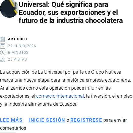
Universal: Qué significa para
MERCADO
Ecuador, sus exportaciones y el
VIVE
futuro de la industria chocolatera
UN
CRECIMIENTO
HISTÓRICO
ARTÍCULO
IMPULSADO
22 JUNIO, 2026
POR
6 MINUTOS
28 VISTAS
MARCAS
CHINAS
La adquisición de La Universal por parte de Grupo Nutresa
Y
marca una nueva etapa para la histórica empresa ecuatoriana.
NUEVAS
Analizamos cómo esta operación puede influir en las
TENDENCIAS
exportaciones, el
comercio internacional
, la inversión, el empleo
DE
y la industria alimentaria de Ecuador.
MOVILIDAD
LEE MÁS
SOBRE
INICIE SESIÓN
o
REGISTRESE
para enviar
comentarios
GRUPO