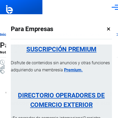
Pasar al contenido principal
Men
×
Para Empresas
Ruta
Inicio
Notas Explicativas del Sistema Armonizado
Sección XVIII
C
Partida 90.03
de
SUSCRIPCIÓN PREMIUM
Nota Explicativa
por
Importaciones …
, 22 Julio, 2024
navegación
2 MINUTOS
Disfrute de contenidos sin anuncios y otras funciones
28 VISTAS
adquiriendo una membresía
Premium.
Notas Explicativas
Clasificación Arancelaria
90.03 Monturas (armazones) de gafas
DIRECTORIO OPERADORES DE
(anteojos) o artículos similares y sus
COMERCIO EXTERIOR
partes