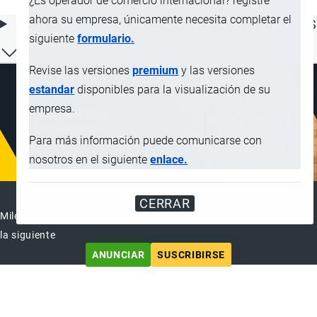
¿Es operador de comercio internacional? registre
ahora su empresa, únicamente necesita completar el
ÍNDICE DE CONTENIDOS
siguiente
formulario.
Revise las versiones
premium
y las versiones
estandar
disponibles para la visualización de su
empresa.
Para más información puede comunicarse con
nosotros en el siguiente
enlace.
ANUNCIAR EMPRESA
CERRAR
Miles de visitantes ya vieron este anuncio, tu empresa puede ser
la siguiente
ANUNCIAR
SUSCRIBIRSE