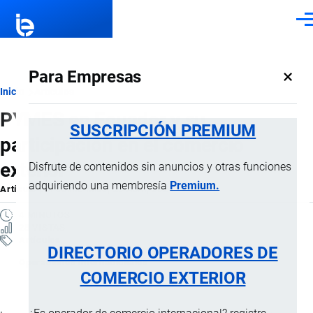
Pasar al contenido principal
Men
×
Para Empresas
Ruta
Inicio
Artículos
PYMES en Ecuador y su
de
SUSCRIPCIÓN PREMIUM
participación en el comercio
navegación
exterior
Disfrute de contenidos sin anuncios y otras funciones
adquiriendo una membresía
Premium.
Artículo
por
Jaime Mise
, 20 Abril, 2026
4 MINUTOS
28 VISTAS
Artículos
DIRECTORIO OPERADORES DE
Operaciones internacionales
COMERCIO EXTERIOR