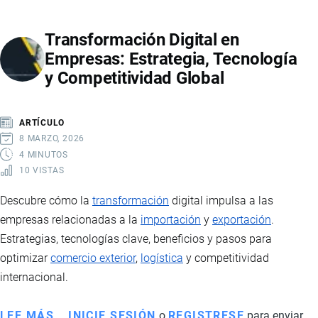
LOS
QUE
Transformación Digital en
LOS
Empresas: Estrategia, Tecnología
ECUATORIANOS
y Competitividad Global
PUEDEN
VIAJAR
SIN
ARTÍCULO
VISA:
8 MARZO, 2026
CONSIDERACIONES
4 MINUTOS
10 VISTAS
PARA
EL
Descubre cómo la
transformación
digital impulsa a las
RETORNO
empresas relacionadas a la
importación
y
exportación
.
Estrategias, tecnologías clave, beneficios y pasos para
optimizar
comercio exterior
,
logística
y competitividad
internacional.
LEE MÁS
SOBRE
INICIE SESIÓN
o
REGISTRESE
para enviar