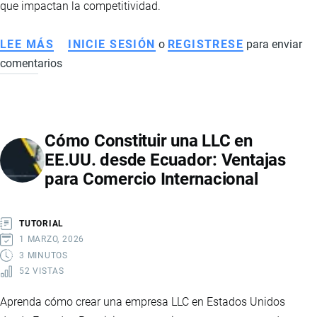
que impactan la competitividad.
LEE MÁS
SOBRE
INICIE SESIÓN
o
REGISTRESE
para enviar
comentarios
IMPORTANCIA
DEL
OPERADOR
LOGÍSTICO
Cómo Constituir una LLC en
Y
EE.UU. desde Ecuador: Ventajas
LOS
para Comercio Internacional
RETOS
DE
LA
TUTORIAL
LOGÍSTICA
1 MARZO, 2026
EN
3 MINUTOS
52 VISTAS
ECUADOR
Aprenda cómo crear una empresa LLC en Estados Unidos