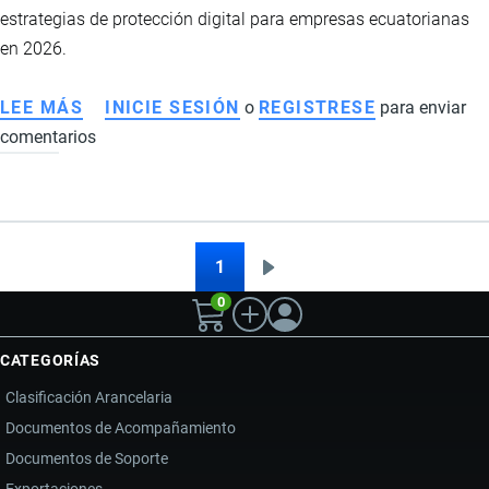
ECUADOR
estrategias de protección digital para empresas ecuatorianas
en 2026.
LEE MÁS
SOBRE
INICIE SESIÓN
o
REGISTRESE
para enviar
comentarios
CIBERSEGURIDAD
EN
EL
COMERCIO
EXTERIOR
1
Siguiente
Paginación
DE
0
página
ECUADOR
2026:
CATEGORÍAS
RIESGOS,
Clasificación Arancelaria
LOGÍSTICA
Documentos de Acompañamiento
Y
Documentos de Soporte
TRANSFORMACIÓN