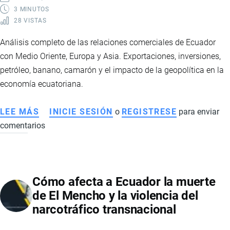
3 MINUTOS
28 VISTAS
Análisis completo de las relaciones comerciales de Ecuador
con Medio Oriente, Europa y Asia. Exportaciones, inversiones,
petróleo, banano, camarón y el impacto de la geopolítica en la
economía ecuatoriana.
LEE MÁS
SOBRE
INICIE SESIÓN
o
REGISTRESE
para enviar
comentarios
ECUADOR
Y
SUS
RELACIONES
Cómo afecta a Ecuador la muerte
COMERCIALES
de El Mencho y la violencia del
CON
narcotráfico transnacional
MEDIO
ORIENTE,