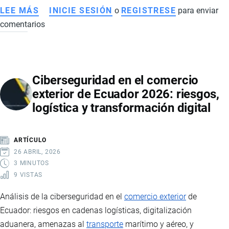
LEE MÁS
SOBRE
INICIE SESIÓN
o
REGISTRESE
para enviar
comentarios
CRISIS
EN
IRÁN
TRAS
Ciberseguridad en el comercio
LA
exterior de Ecuador 2026: riesgos,
MUERTE
logística y transformación digital
DEL
AYATOLÁ
Y
ARTÍCULO
SU
26 ABRIL, 2026
IMPACTO
3 MINUTOS
9 VISTAS
EN
LA
Análisis de la ciberseguridad en el
comercio exterior
de
ECONOMÍA
Ecuador: riesgos en cadenas logísticas, digitalización
DE
aduanera, amenazas al
transporte
marítimo y aéreo, y