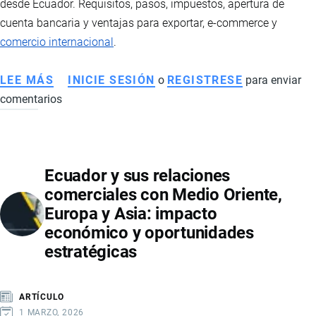
desde Ecuador. Requisitos, pasos, impuestos, apertura de
cuenta bancaria y ventajas para exportar, e-commerce y
comercio internacional
.
LEE MÁS
SOBRE
INICIE SESIÓN
o
REGISTRESE
para enviar
comentarios
CÓMO
CONSTITUIR
UNA
LLC
Ecuador y sus relaciones
EN
comerciales con Medio Oriente,
EE.UU.
Europa y Asia: impacto
DESDE
económico y oportunidades
ECUADOR:
estratégicas
VENTAJAS
PARA
COMERCIO
ARTÍCULO
INTERNACIONAL
1 MARZO, 2026