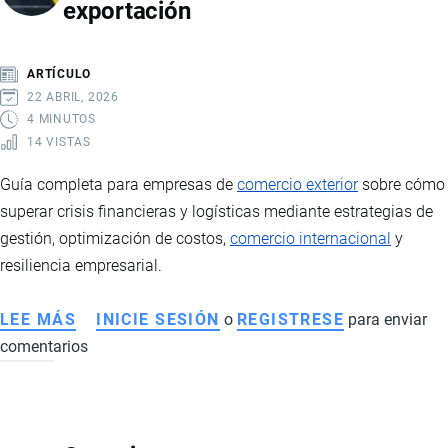
exportación
DE
EL
MENCHO
ARTÍCULO
Y
22 ABRIL, 2026
LA
4 MINUTOS
14 VISTAS
VIOLENCIA
DEL
Guía completa para empresas de
comercio exterior
sobre cómo
NARCOTRÁFICO
superar crisis financieras y logísticas mediante estrategias de
TRANSNACIONAL
gestión, optimización de costos,
comercio internacional
y
resiliencia empresarial.
LEE MÁS
SOBRE
INICIE SESIÓN
o
REGISTRESE
para enviar
comentarios
ESTRATEGIAS
PARA
SUPERAR
CRISIS