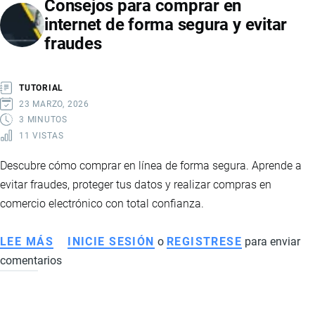
Consejos para comprar en
EN
internet de forma segura y evitar
EMPRESAS
fraudes
DE
IMPORTACIÓN
Y
TUTORIAL
EXPORTACIÓN
23 MARZO, 2026
3 MINUTOS
11 VISTAS
Descubre cómo comprar en línea de forma segura. Aprende a
evitar fraudes, proteger tus datos y realizar compras en
comercio electrónico con total confianza.
LEE MÁS
SOBRE
INICIE SESIÓN
o
REGISTRESE
para enviar
comentarios
CONSEJOS
PARA
COMPRAR