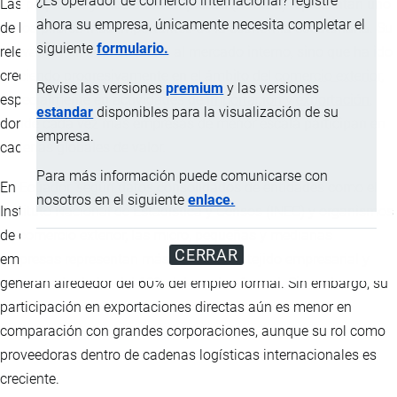
¿Es operador de comercio internacional? registre
Las pequeñas y medianas empresas (PYMES) representan uno
ahora su empresa, únicamente necesita completar el
de los pilares más importantes de la economía ecuatoriana. Su
siguiente
formulario.
relevancia no solo se limita al mercado interno, sino que ha ido
creciendo progresivamente en el ámbito del
comercio exterior
,
Revise las versiones
premium
y las versiones
especialmente en actividades de
importación
y
exportación
,
estandar
disponibles para la visualización de su
donde cada vez más empresas de menor escala participan en
empresa.
cadenas globales de valor.
Para más información puede comunicarse con
En Ecuador, según datos consolidados de entidades como el
nosotros en el siguiente
enlace.
Instituto Nacional de Estadística y Censos (INEC) y organismos
de comercio exterior, las micro, pequeñas y medianas
CERRAR
empresas representan más del 90% del tejido empresarial y
generan alrededor del 60% del empleo formal. Sin embargo, su
participación en exportaciones directas aún es menor en
comparación con grandes corporaciones, aunque su rol como
proveedoras dentro de cadenas logísticas internacionales es
creciente.