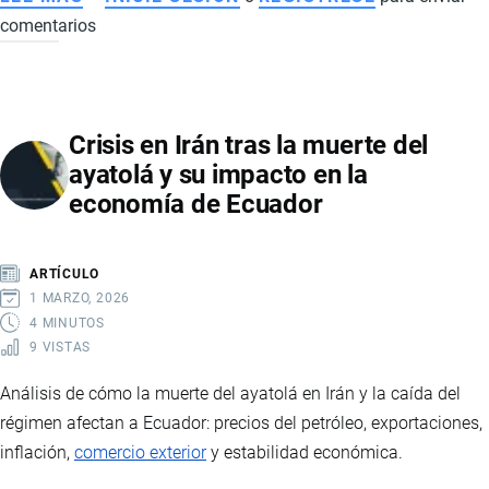
comentarios
TRANSFORMACIÓN
DIGITAL
EN
EMPRESAS:
Crisis en Irán tras la muerte del
ESTRATEGIA,
ayatolá y su impacto en la
TECNOLOGÍA
economía de Ecuador
Y
COMPETITIVIDAD
GLOBAL
ARTÍCULO
1 MARZO, 2026
4 MINUTOS
9 VISTAS
Análisis de cómo la muerte del ayatolá en Irán y la caída del
régimen afectan a Ecuador: precios del petróleo, exportaciones,
inflación,
comercio exterior
y estabilidad económica.