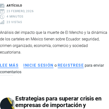
EUROPA
ARTÍCULO
Y
23 FEBRERO, 2026
ASIA:
4 MINUTOS
23 VISTAS
IMPACTO
ECONÓMICO
Análisis del impacto que la muerte de El Mencho y la dinámica
Y
de los carteles en México tienen sobre Ecuador: seguridad,
OPORTUNIDADES
crimen organizado, economía, comercio y sociedad
ESTRATÉGICAS
ecuatoriana.
LEE MÁS
SOBRE
INICIE SESIÓN
o
REGISTRESE
para enviar
comentarios
CÓMO
AFECTA
A
ECUADOR
Estrategias para superar crisis en
LA
empresas de importación y
MUERTE