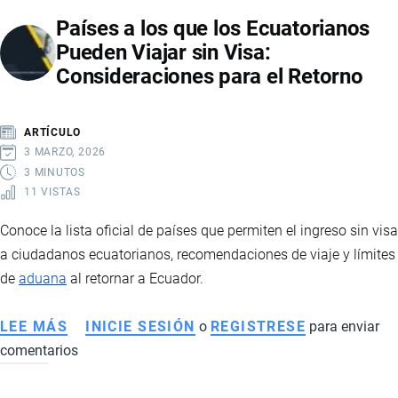
EN
Países a los que los Ecuatorianos
INTERNET
Pueden Viajar sin Visa:
DE
Consideraciones para el Retorno
FORMA
SEGURA
Y
ARTÍCULO
EVITAR
3 MARZO, 2026
FRAUDES
3 MINUTOS
11 VISTAS
Conoce la lista oficial de países que permiten el ingreso sin visa
a ciudadanos ecuatorianos, recomendaciones de viaje y límites
de
aduana
al retornar a Ecuador.
LEE MÁS
SOBRE
INICIE SESIÓN
o
REGISTRESE
para enviar
comentarios
PAÍSES
A