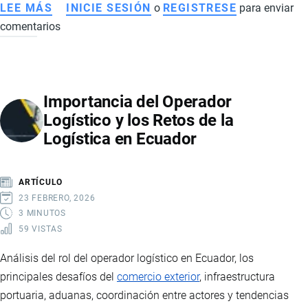
LEE MÁS
SOBRE
INICIE SESIÓN
o
REGISTRESE
para enviar
comentarios
COMERCIO
EXTERIOR
EN
ECUADOR:
Importancia del Operador
DESAFÍOS,
Logístico y los Retos de la
COSTOS
Logística en Ecuador
Y
ESTRATEGIAS
PARA
ARTÍCULO
IMPORTAR
23 FEBRERO, 2026
Y
3 MINUTOS
59 VISTAS
EXPORTAR
CON
Análisis del rol del operador logístico en Ecuador, los
ÉXITO
principales desafíos del
comercio exterior
, infraestructura
portuaria, aduanas, coordinación entre actores y tendencias