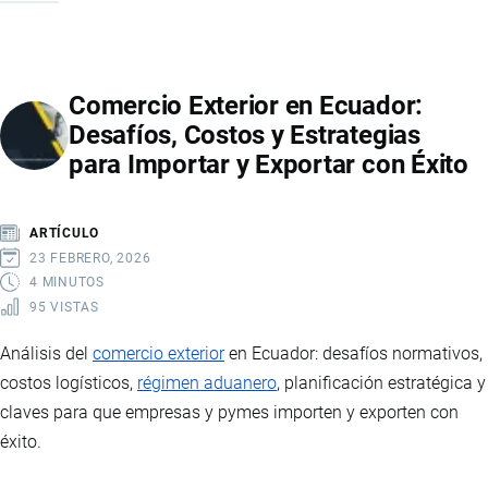
EN
ECUADOR:
QUÉ
Comercio Exterior en Ecuador:
ES,
Desafíos, Costos y Estrategias
CÓMO
para Importar y Exportar con Éxito
SE
UTILIZA
Y
ARTÍCULO
POR
23 FEBRERO, 2026
QUÉ
4 MINUTOS
95 VISTAS
ES
FUNDAMENTAL
Análisis del
comercio exterior
en Ecuador: desafíos normativos,
PARA
costos logísticos,
régimen aduanero
, planificación estratégica y
LAS
claves para que empresas y pymes importen y exporten con
EMPRESAS
éxito.