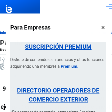
Pasar al contenido principal
Men
×
Para Empresas
Ruta
Inicio
Notas Explicativas del Sistema Armonizado
Sección XVIII
C
Partida 90.23
de
SUSCRIPCIÓN PREMIUM
Nota Explicativa
por
Importaciones …
, 22 Julio, 2024
navegación
3 MINUTOS
Disfrute de contenidos sin anuncios y otras funciones
10 VISTAS
adquiriendo una membresía
Premium.
Notas Explicativas
Clasificación Arancelaria
90.23 Instrumentos, aparatos y modelos
DIRECTORIO OPERADORES DE
diseñados para demostraciones (por
COMERCIO EXTERIOR
ejemplo: en la enseñanza o exposiciones),