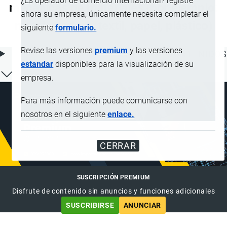
¿Es operador de comercio internacional? registre
mecánicas de materiales (por ejemplo:
ahora su empresa, únicamente necesita completar el
metal, madera, textil, papel, plástico)
siguiente
formulario.
Revise las versiones
premium
y las versiones
ÍNDICE DE CONTENIDOS
estandar
disponibles para la visualización de su
empresa.
Para más información puede comunicarse con
nosotros en el siguiente
enlace.
CERRAR
SUSCRIPCIÓN PREMIUM
Disfrute de contenido sin anuncios y funciones adicionales
SUSCRIBIRSE
ANUNCIAR