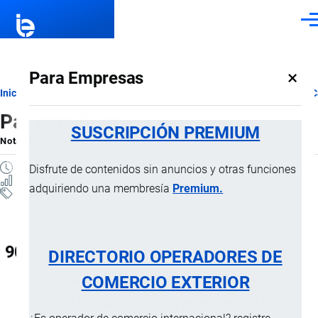
Pasar al contenido principal
Men
×
Para Empresas
Ruta
Inicio
Notas Explicativas del Sistema Armonizado
Sección XVIII
C
Partida 90.24
de
SUSCRIPCIÓN PREMIUM
Nota Explicativa
por
Importaciones …
, 22 Julio, 2024
navegación
8 MINUTOS
Disfrute de contenidos sin anuncios y otras funciones
5 VISTAS
adquiriendo una membresía
Premium.
Notas Explicativas
Clasificación Arancelaria
90.24 Máquinas y aparatos para ensayos
DIRECTORIO OPERADORES DE
de dureza, tracción, compresión,
COMERCIO EXTERIOR
elasticidad u otras propiedades