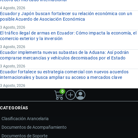
4 Agosto, 2026
Ecuador y Japón buscan fortalecer su relación económica con un
posible Acuerdo de Asociación Económica
3 Agosto, 2026
El tráfico ilegal de armas en Ecuador: Cómo impacta la economía, el
comercio exterior y la inversión
3 Agosto, 2026
Ecuador implementa nuevas subastas de la Aduana: Así podrán
comprarse mercancías y vehículos decomisados por el Estado
3 Agosto, 2026
Ecuador fortalece su estrategia comercial con nuevos acuerdos
internacionales y busca ampliar su acceso a mercados clave
3 Agosto, 2026
0
CATEGORÍAS
Clasificación Arancelaria
Documentos de Acompañamiento
Documentos de Soporte