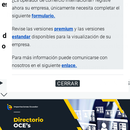
¿Es operador de comercio internacional? registre
espectrómetros, analizadores de gases o
ahora su empresa, únicamente necesita completar el
humos); instrumentos y aparatos para
siguiente
formulario.
ensayos de viscosidad, porosidad,
Revise las versiones
premium
y las versiones
dilatación, tensión superficial o similares
estandar
disponibles para la visualización de su
empresa.
o para medidas calorimétricas, acústicas
o fotométricas (incluidos los
Para más información puede comunicarse con
nosotros en el siguiente
enlace.
exposímetros); micrótomos
ÍNDICE DE CONTENIDOS
CERRAR