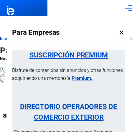
Pasar al contenido principal
Men
×
Para Empresas
Ruta
Inicio
Notas Explicativas del Sistema Armonizado
Sección XVIII
C
Partida 90.27
de
SUSCRIPCIÓN PREMIUM
Nota Explicativa
por
Importaciones …
, 22 Julio, 2024
navegación
18 MINUTOS
Disfrute de contenidos sin anuncios y otras funciones
81 VISTAS
adquiriendo una membresía
Premium.
Notas Explicativas
Clasificación Arancelaria
90.27 Instrumentos y aparatos para
DIRECTORIO OPERADORES DE
análisis físicos o químicos (por ejemplo:
COMERCIO EXTERIOR
polarímetros, refractómetros,