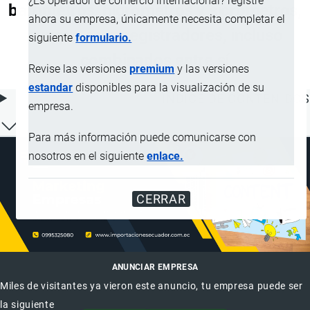
¿Es operador de comercio internacional? registre
barómetros, higrómetros y sicrómetros,
ahora su empresa, únicamente necesita completar el
aunque sean registradores, incluso
siguiente
formulario.
combinados entre sí
Revise las versiones
premium
y las versiones
estandar
disponibles para la visualización de su
ÍNDICE DE CONTENIDOS
empresa.
Para más información puede comunicarse con
nosotros en el siguiente
enlace.
CERRAR
ANUNCIAR EMPRESA
Miles de visitantes ya vieron este anuncio, tu empresa puede ser
la siguiente