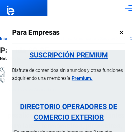
Pasar al contenido principal
Men
×
Para Empresas
Ruta
Inicio
Notas Explicativas del Sistema Armonizado
Sección XVIII
C
Partida 90.25
de
SUSCRIPCIÓN PREMIUM
Nota Explicativa
por
Importaciones …
, 22 Julio, 2024
navegación
11 MINUTOS
Disfrute de contenidos sin anuncios y otras funciones
12 VISTAS
adquiriendo una membresía
Premium.
Notas Explicativas
Clasificación Arancelaria
90.25 Densímetros, areómetros,
DIRECTORIO OPERADORES DE
pesalíquidos e instrumentos flotantes
COMERCIO EXTERIOR
similares, termómetros, pirómetros,