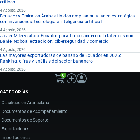
críticos
4 Agosto, 2026
Ecuador y Emiratos Árabes Unidos amplían su alianza estratégica
con inversiones, tecnología e inteligencia artificial
4 Agosto, 2026
Javier Milei visitará Ecuador para firmar acuerdos bilaterales con
Daniel Noboa: extradición, ciberseguridad y comercio
4 Agosto, 2026
Las mayores exportadoras de banano de Ecuador en 2025:
Ranking, cifras y análisis del sector bananero
4 Agosto, 2026
0
CATEGORÍAS
Clasificación Arancelaria
Documentos de Acompañamiento
Documentos de Soporte
Exportaciones
Importaciones