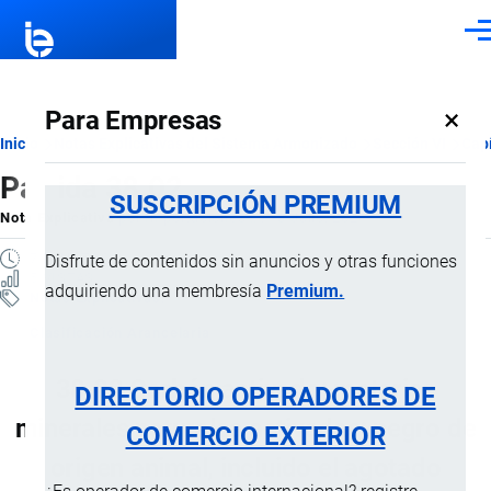
Pasar al contenido principal
Men
×
Para Empresas
Ruta
Inicio
Notas Explicativas del Sistema Armonizado
Sección VI
Capí
Partida 38.02
de
SUSCRIPCIÓN PREMIUM
Nota Explicativa
por
Importaciones …
, 18 Julio, 2024
navegación
7 MINUTOS
Disfrute de contenidos sin anuncios y otras funciones
5 VISTAS
adquiriendo una membresía
Premium.
Notas Explicativas
Clasificación Arancelaria
38.02 Carbón activado; materias
DIRECTORIO OPERADORES DE
minerales naturales activadas; negro de
COMERCIO EXTERIOR
origen animal, incluido el agotado