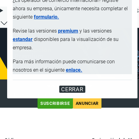
¿Es operador de comercio internacional? registre
ahora su empresa, únicamente necesita completar el
ÍNDICE DE CONTENIDOS
siguiente
formulario.
Revise las versiones
premium
y las versiones
estandar
disponibles para la visualización de su
empresa.
Para más información puede comunicarse con
nosotros en el siguiente
enlace.
SUSCRIPCIÓN PREMIUM
CERRAR
Disfrute de contenido sin anuncios y funciones adicionales
SUSCRIBIRSE
ANUNCIAR