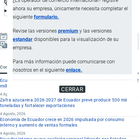
¿Es operador de comercio internacional? registre
ahora su empresa, únicamente necesita completar el
siguiente
formulario.
Revise las versiones
premium
y las versiones
Actualizado el 9 Septiembre, 2024
estandar
disponibles para la visualización de su
Español
empresa.
Para más información puede comunicarse con
Contenido reciente
nosotros en el siguiente
enlace.
Ecuador exportará 10,8 millones de barriles de petróleo por USD 872
millones en 2026
CERRAR
4 Agosto, 2026
Zafra azucarera 2026-2027 de Ecuador prevé producir 530 mil
toneladas y fortalecer exportaciones
4 Agosto, 2026
Economía de Ecuador crece en 2026 impulsada por consumo
interno y aumento de ventas formales
4 Agosto, 2026
Ecuador integra nueva coalición regional liderada por Estados