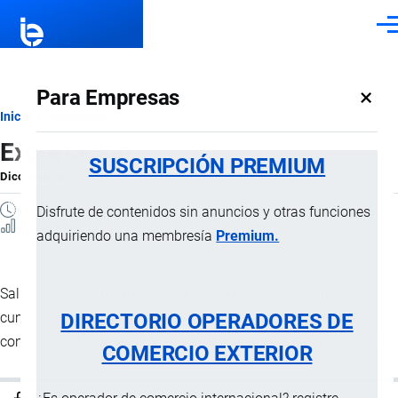
Pasar al contenido principal
Men
×
Para Empresas
Ruta
Inicio
Diccionario
Exportación
de
SUSCRIPCIÓN PREMIUM
Diccionario
por
Importaciones …
, 8 Septiembre, 2024
navegación
1 MINUTO
Disfrute de contenidos sin anuncios y otras funciones
33 Vistas
adquiriendo una membresía
Premium.
Salida de cualquier
mercancía
desde
territorio aduanero
DIRECTORIO OPERADORES DE
cumpliendo con las formalidades y obligaciones aduaneras,
conforme el Régimen de Exportación al que se haya declarado.
COMERCIO EXTERIOR