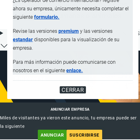
¿Es operador de comercio internacional? registre
organismos similares) o de células
ahora su empresa, únicamente necesita completar el
vegetales, humanas o animales
siguiente
formulario.
Revise las versiones
premium
y las versiones
ÍNDICE DE CONTENIDOS
estandar
disponibles para la visualización de su
empresa.
Para más información puede comunicarse con
nosotros en el siguiente
enlace.
CERRAR
ANUNCIAR EMPRESA
Miles de visitantes ya vieron este anuncio, tu empresa puede ser
la siguiente
ANUNCIAR
SUSCRIBIRSE