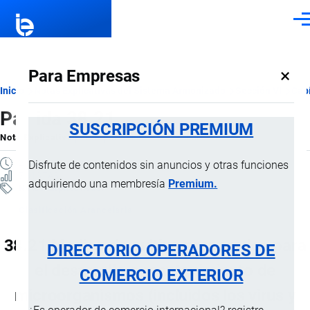
Pasar al contenido principal
Men
×
Para Empresas
Ruta
Inicio
Notas Explicativas del Sistema Armonizado
Sección VI
Capí
Partida 38.21
de
SUSCRIPCIÓN PREMIUM
Nota Explicativa
por
Importaciones …
, 18 Julio, 2024
navegación
2 MINUTOS
Disfrute de contenidos sin anuncios y otras funciones
7 VISTAS
adquiriendo una membresía
Premium.
Notas Explicativas
Clasificación Arancelaria
38.21 Medios de cultivo preparados para
DIRECTORIO OPERADORES DE
el desarrollo o mantenimiento de
COMERCIO EXTERIOR
microorganismos (incluidos los virus y