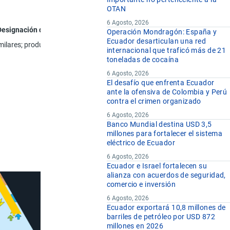
OTAN
6 Agosto, 2026
Designación de la Mercancía
Operación Mondragón: España y
Ecuador desarticulan una red
milares; productos sin mezclar para uso fotográfico, dosificados o acond
internacional que traficó más de 21
toneladas de cocaína
6 Agosto, 2026
El desafío que enfrenta Ecuador
ante la ofensiva de Colombia y Perú
contra el crimen organizado
6 Agosto, 2026
Banco Mundial destina USD 3,5
millones para fortalecer el sistema
eléctrico de Ecuador
6 Agosto, 2026
Ecuador e Israel fortalecen su
alianza con acuerdos de seguridad,
comercio e inversión
6 Agosto, 2026
Ecuador exportará 10,8 millones de
barriles de petróleo por USD 872
millones en 2026