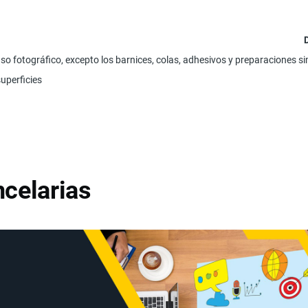
o fotográfico, excepto los barnices, colas, adhesivos y preparaciones si
superficies
celarias