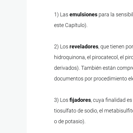
1) Las
emulsiones
para la sensibi
este Capítulo).
2) Los
reveladores
, que tienen po
hidroquinona, el pirocatecol, el pi
derivados). También están compren
documentos por procedimiento ele
3) Los
fijadores
, cuya finalidad 
tiosulfato de sodio, el metabisulfi
o de potasio).