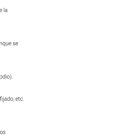
e la
unque se
odio).
ijado, etc.
los