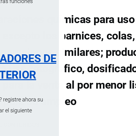
tras funciones
araciones químicas para uso
, excepto los barnices, colas,
eparaciones similares; produ
RADORES DE
a uso fotográfico, dosificad
TERIOR
para la venta al por menor l
para su empleo
 registre ahora su
 el siguiente
DE CONTENIDOS