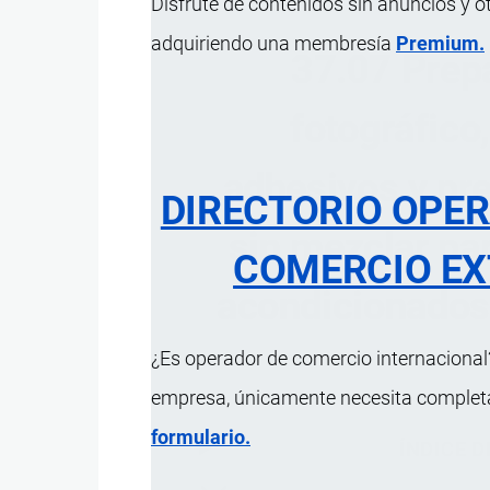
Disfrute de contenidos sin anuncios y o
adquiriendo una membresía
Premium.
37.07 Prep
fotográfico
adhesivos y pr
DIRECTORIO OPE
sin mezclar par
COMERCIO EX
acondicionados 
¿Es operador de comercio internacional?
empresa, únicamente necesita completar
formulario.
ÍNDICE 