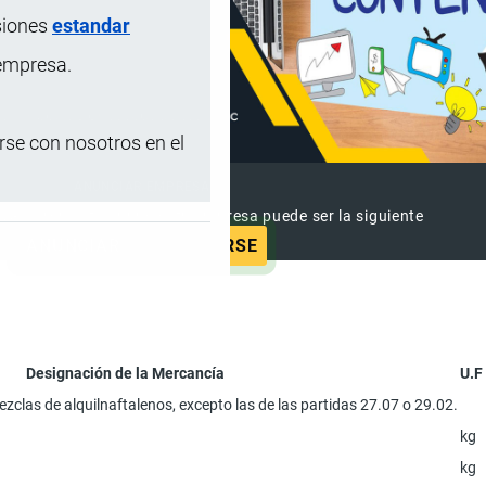
siones
estandar
 empresa.
se con nosotros en el
ANUNCIAR EMPRESA
 ya vieron este anuncio, tu empresa puede ser la siguiente
ANUNCIAR
SUSCRIBIRSE
Designación de la Mercancía
U.F
zclas de alquilnaftalenos, excepto las de las partidas 27.07 o 29.02.
kg
kg