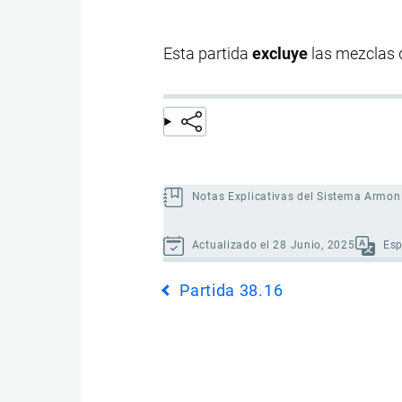
Esta partida
excluye
las mezclas 
Notas Explicativas del Sistema Armon
Actualizado el 28 Junio, 2025
Es
Enlaces
Partida 38.16
transversales
de
Book
para
Partida