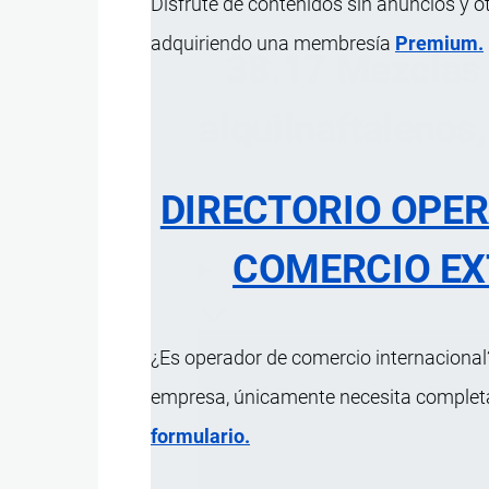
Disfrute de contenidos sin anuncios y o
adquiriendo una membresía
Premium.
38.17 Mezclas 
alquilnaftalenos,
DIRECTORIO OPE
COMERCIO EX
ÍNDICE 
¿Es operador de comercio internacional?
empresa, únicamente necesita completar
formulario.