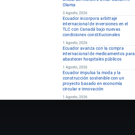
Olama
3 Agosto, 2026
Ecuador incorpora arbitraje
internacional de inversiones en el
TLC con Canadá bajo nuevas
condiciones constitucionales
1 Agosto, 2026
Ecuador avanza con la compra
internacional de medicamentos para
abastecer hospitales públicos
1 Agosto, 2026
Ecuador impulsa la moda y la
construcción sostenible con un
proyecto basado en economía
circular e innovación
1 Agosto, 2026