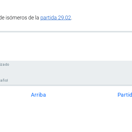
de isómeros de la
partida 29.02
.
izado
pañol
Arriba
Parti