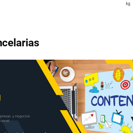
kg
celarias