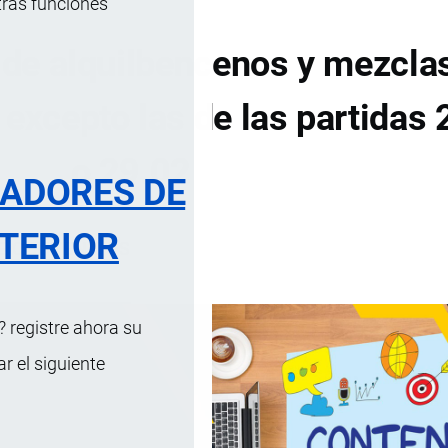
tras funciones
de alquilbencenos y mezcla
 excepto las de las partidas
o 29.02
RADORES DE
TERIOR
DE CONTENIDOS
 registre ahora su
 el siguiente