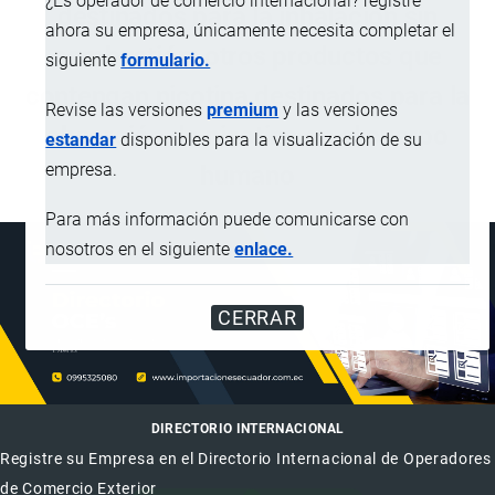
¿Es operador de comercio internacional? registre
destinados para la inhalación sin
ahora su empresa, únicamente necesita completar el
combustión; otros productos que
siguiente
formulario.
contengan nicotina destinados para la
Revise las versiones
premium
y las versiones
absorción de nicotina en el cuerpo
estandar
disponibles para la visualización de su
empresa.
humano
Para más información puede comunicarse con
nosotros en el siguiente
enlace.
CERRAR
DIRECTORIO INTERNACIONAL
Registre su Empresa en el Directorio Internacional de Operadores
de Comercio Exterior