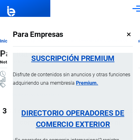
Pasar al contenido principal
Men
×
Para Empresas
Ruta
Inicio
Notas Explicativas del Sistema Armonizado
Sección VI
Capí
Partida 38.14
de
SUSCRIPCIÓN PREMIUM
Nota Explicativa
por
Importaciones …
, 18 Julio, 2024
navegación
2 MINUTOS
Disfrute de contenidos sin anuncios y otras funciones
8 VISTAS
adquiriendo una membresía
Premium.
Notas Explicativas
Clasificación Arancelaria
38.14 Disolventes y diluyentes orgánicos
DIRECTORIO OPERADORES DE
compuestos, no expresados ni
COMERCIO EXTERIOR
comprendidos en otra parte;