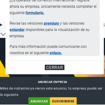
¿Es operador de comercio internacional? registre
preparaciones para quitar pinturas o
ahora su empresa, únicamente necesita completar el
barnices
siguiente
formulario.
Revise las versiones
premium
y las versiones
ÍNDICE DE CONTENIDOS
estandar
disponibles para la visualización de su
empresa.
Para más información puede comunicarse con
nosotros en el siguiente
enlace.
CERRAR
ANUNCIAR EMPRESA
Miles de visitantes ya vieron este anuncio, tu empresa puede ser
la siguiente
ANUNCIAR
SUSCRIBIRSE