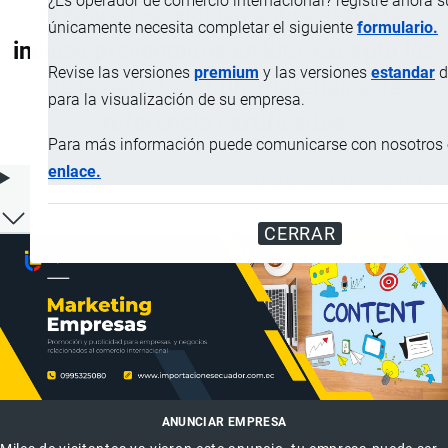
¿Es operador de comercio internacional? registre ahora 
preparados, incluso sobre soporte,
únicamente necesita completar el siguiente
formulario.
incluso presentados en kits, excepto los
Revise las versiones
premium
y las versiones
estandar
d
de la partida 30.06; materiales de
para la visualización de su empresa.
referencia certificados
Para más información puede comunicarse con nosotros e
enlace.
ÍNDICE DE CONTENIDOS
CERRAR
ANUNCIAR EMPRESA