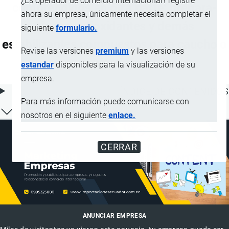
¿Es operador de comercio internacional? registre
comprendidos en otra parte; prepara­
ahora su empresa, únicamente necesita completar el
ciones antioxidantes y demás
siguiente
formulario.
estabilizantes compuestos para caucho o
Revise las versiones
premium
y las versiones
plástico
estandar
disponibles para la visualización de su
empresa.
ÍNDICE DE CONTENIDOS
Para más información puede comunicarse con
nosotros en el siguiente
enlace.
CERRAR
ANUNCIAR EMPRESA