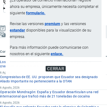
¿Es operador de comercio internacional? registre
ahora su empresa, únicamente necesita completar el
siguiente
formulario.
Revise las versiones
premium
y las versiones
Actualizado el 9 Septiembre, 2024
estandar
disponibles para la visualización de su
Español
empresa.
Para más información puede comunicarse con
Contenido reciente
nosotros en el siguiente
enlace.
Los 8 proyectos mineros más importantes que impulsan el
crecimiento de la minería en Ecuador
CERRAR
6 Agosto, 2026
Congresistas de EE. UU. proponen que Ecuador sea designado
Aliado Importante no perteneciente a la OTAN
6 Agosto, 2026
Operación Mondragón: España y Ecuador desarticulan una red
internacional que traficó más de 21 toneladas de cocaína
6 Agosto, 2026
El desafío que enfrenta Ecuador ante la ofensiva de Colombia y