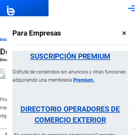
Pasar al contenido principal
Men
×
Para Empresas
Ruta
Inicio
Diccionario
Despacho aduanero
de
SUSCRIPCIÓN PREMIUM
Diccionario
por
Importaciones …
, 8 Septiembre, 2024
navegación
1 MINUTO
Disfrute de contenidos sin anuncios y otras funciones
15 Vistas
adquiriendo una membresía
Premium.
Procedimiento administrativo al que se someten las
DIRECTORIO OPERADORES DE
mercancías sujetas al
control aduanero
, declaradas a cualquier
régimen u otro destino aduanero.
COMERCIO EXTERIOR