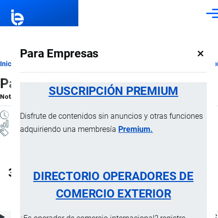
Pasar al contenido principal
Men
×
Para Empresas
Ruta
Inicio
Notas Explicativas del Sistema Armonizado
Sección VI
Capí
Partida 38.20
de
SUSCRIPCIÓN PREMIUM
Nota Explicativa
por
Importaciones …
, 18 Julio, 2024
navegación
1 MINUTO
Disfrute de contenidos sin anuncios y otras funciones
5 VISTAS
adquiriendo una membresía
Premium.
Notas Explicativas
Clasificación Arancelaria
38.20 Preparaciones anticongelantes y
DIRECTORIO OPERADORES DE
líquidos preparados para descongelar
COMERCIO EXTERIOR
ÍNDICE DE CONTENIDOS