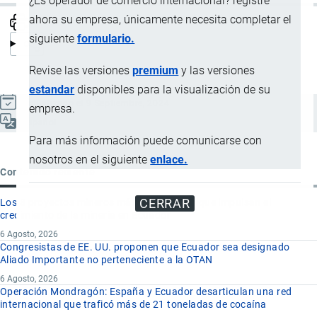
¿Es operador de comercio internacional? registre
ahora su empresa, únicamente necesita completar el
siguiente
formulario.
Revise las versiones
premium
y las versiones
estandar
disponibles para la visualización de su
Actualizado el 9 Septiembre, 2024
empresa.
Español
Para más información puede comunicarse con
nosotros en el siguiente
enlace.
Contenido reciente
CERRAR
Los 8 proyectos mineros más importantes que impulsan el
crecimiento de la minería en Ecuador
6 Agosto, 2026
Congresistas de EE. UU. proponen que Ecuador sea designado
Aliado Importante no perteneciente a la OTAN
6 Agosto, 2026
Operación Mondragón: España y Ecuador desarticulan una red
internacional que traficó más de 21 toneladas de cocaína