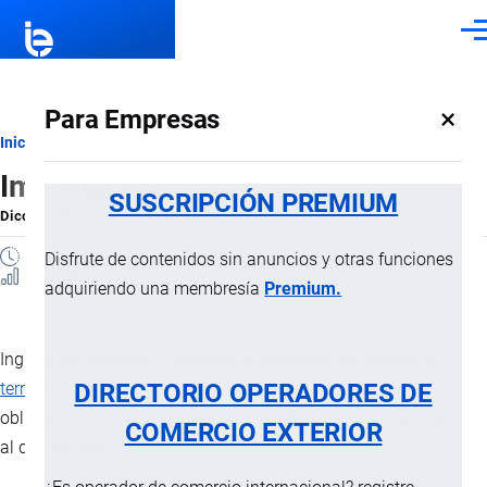
Pasar al contenido principal
Men
×
Para Empresas
Ruta
Inicio
Diccionario
Importación
de
SUSCRIPCIÓN PREMIUM
Diccionario
por
Importaciones …
, 8 Septiembre, 2024
navegación
1 MINUTO
Disfrute de contenidos sin anuncios y otras funciones
313 Vistas
adquiriendo una membresía
Premium.
Ingreso de cualquier
mercancía
proveniente del exterior a
DIRECTORIO OPERADORES DE
territorio aduanero
cumpliendo con las formalidades y
obligaciones aduaneras, conforme el Régimen de Importación
COMERCIO EXTERIOR
al que se haya declarado.