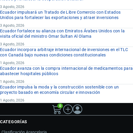
3 Agosto, 2026
Ecuador impulsará un Tratado de Libre Comercio con Estados
Unidos para fortalecer las exportaciones y atraer inversiones
3 Agosto, 2026
Ecuador fortalece su alianza con Emiratos Árabes Unidos con la
visita oficial del ministro Omar Sultan Al Olama
3 Agosto, 2026
Ecuador incorpora arbitraje internacional de inversiones en el TLC
con Canadá bajo nuevas condiciones constitucionales
1 Agosto, 2026
Ecuador avanza con la compra internacional de medicamentos para
abastecer hospitales públicos
1 Agosto, 2026
Ecuador impulsa la moda y la construcción sostenible con un
proyecto basado en economía circular e innovación
1 Agosto, 2026
0
CATEGORÍAS
Clasificación Arancelaria