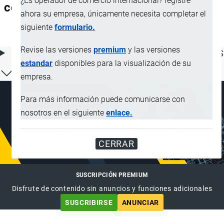
¿Es operador de comercio internacional? registre
compuestos químicos dopados para uso
ahora su empresa, únicamente necesita completar el
en electrónica
siguiente
formulario.
Revise las versiones
premium
y las versiones
ÍNDICE DE CONTENIDOS
estandar
disponibles para la visualización de su
empresa.
Para más información puede comunicarse con
nosotros en el siguiente
enlace.
CERRAR
SUSCRIPCIÓN PREMIUM
Disfrute de contenido sin anuncios y funciones adicionales
SUSCRIBIRSE
ANUNCIAR