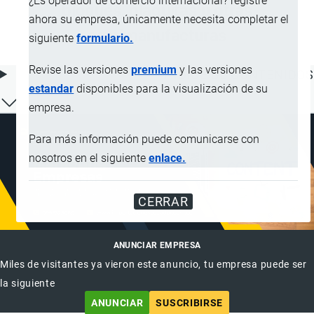
¿Es operador de comercio internacional? registre
bloques, plaquitas u otras
ahora su empresa, únicamente necesita completar el
semimanufacturas
siguiente
formulario.
Revise las versiones
premium
y las versiones
ÍNDICE DE CONTENIDOS
estandar
disponibles para la visualización de su
empresa.
Para más información puede comunicarse con
nosotros en el siguiente
enlace.
CERRAR
ANUNCIAR EMPRESA
Miles de visitantes ya vieron este anuncio, tu empresa puede ser
la siguiente
ANUNCIAR
SUSCRIBIRSE