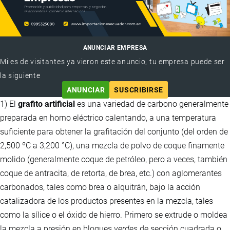
ANUNCIAR EMPRESA
Miles de visitantes ya vieron este anuncio, tu empresa puede ser
la siguiente
ANUNCIAR
SUSCRIBIRSE
1) El
grafito artificial
es una variedad de carbono generalmente
preparada en horno eléctrico calentando, a una temperatura
suficiente para obtener la grafitación del conjunto (del orden de
2,500 ºC a 3,200 °C), una mezcla de polvo de coque finamente
molido (generalmente coque de petróleo, pero a veces, también
coque de antracita, de retorta, de brea, etc.) con aglomerantes
carbonados, tales como brea o alquitrán, bajo la acción
catalizadora de los productos presentes en la mezcla, tales
como la sílice o el óxido de hierro. Primero se extrude o moldea
la mezcla a presión en bloques
verdes
de sección cuadrada o