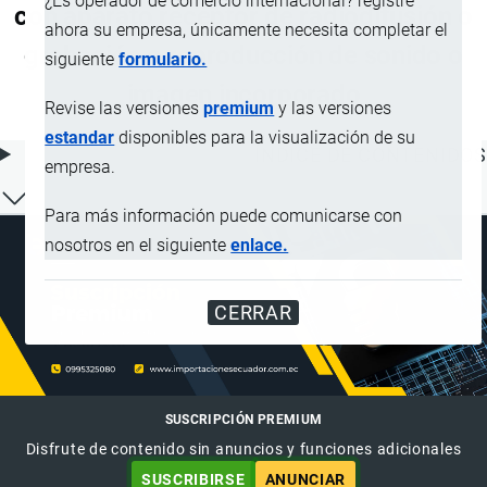
¿Es operador de comercio internacional? registre
con aparato receptor de radiodifusión o
ahora su empresa, únicamente necesita completar el
grabación o reproducción de sonido o
siguiente
formulario.
imagen incorporado
Revise las versiones
premium
y las versiones
estandar
disponibles para la visualización de su
ÍNDICE DE CONTENIDOS
empresa.
Para más información puede comunicarse con
nosotros en el siguiente
enlace.
CERRAR
SUSCRIPCIÓN PREMIUM
Disfrute de contenido sin anuncios y funciones adicionales
SUSCRIBIRSE
ANUNCIAR