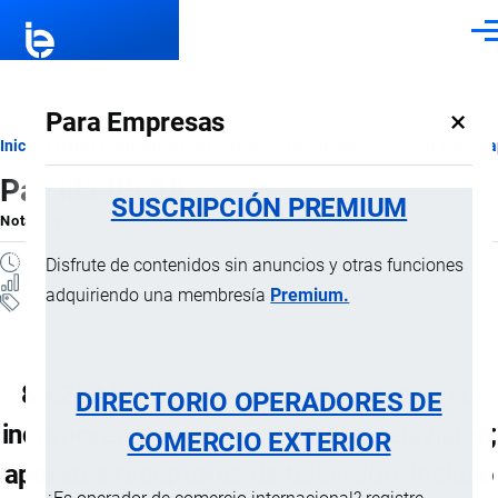
Pasar al contenido principal
Men
×
Para Empresas
Ruta
Inicio
Notas Explicativas del Sistema Armonizado
Sección XVI
Ca
Partida 85.28
de
SUSCRIPCIÓN PREMIUM
Nota Explicativa
por
Importaciones …
, 22 Julio, 2024
navegación
10 MINUTOS
Disfrute de contenidos sin anuncios y otras funciones
73 VISTAS
adquiriendo una membresía
Premium.
Notas Explicativas
Clasificación Arancelaria
85.28 Monitores y proyectores, que no
DIRECTORIO OPERADORES DE
incorporen aparato receptor de televisión;
COMERCIO EXTERIOR
aparatos receptores de televisión, incluso