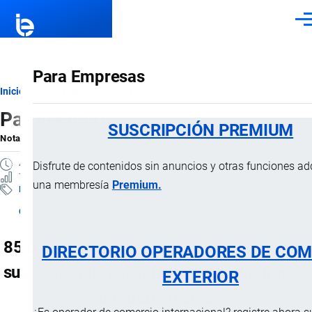
Pasar al contenido principal
Men
Para Empresas
Ruta
Inicio
Notas Explicativas del Sistema Armonizado
Sección XVI
Ca
Partida 85.07
de
SUSCRIPCIÓN PREMIUM
Nota Explicativa
por
Importaciones …
, 22 Julio, 2024
navegación
4 MINUTOS
Disfrute de contenidos sin anuncios y otras funciones ad
73 VISTAS
una membresía
Premium.
Notas Explicativas
Clasificación Arancelaria
85.07 Acumuladores eléctricos, incluidos
DIRECTORIO OPERADORES DE COM
sus separadores, aunque sean cuadrados
EXTERIOR
o rectangulares