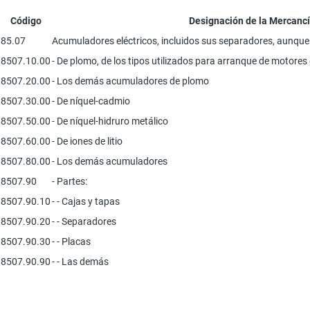
Código
Designación de la Mercanc
85.07
Acumuladores eléctricos, incluidos sus separadores, aunqu
8507.10.00
- De plomo, de los tipos utilizados para arranque de motores
8507.20.00
- Los demás acumuladores de plomo
8507.30.00
- De níquel-cadmio
8507.50.00
- De níquel-hidruro metálico
8507.60.00
- De iones de litio
8507.80.00
- Los demás acumuladores
8507.90
- Partes:
8507.90.10
- - Cajas y tapas
8507.90.20
- - Separadores
8507.90.30
- - Placas
8507.90.90
- - Las demás