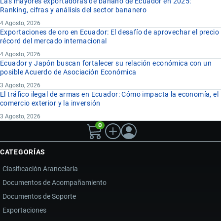
Las mayores exportadoras de banano de Ecuador en 2025:
Ranking, cifras y análisis del sector bananero
4 Agosto, 2026
Exportaciones de oro en Ecuador: El desafío de aprovechar el precio
récord del mercado internacional
4 Agosto, 2026
Ecuador y Japón buscan fortalecer su relación económica con un
posible Acuerdo de Asociación Económica
3 Agosto, 2026
El tráfico ilegal de armas en Ecuador: Cómo impacta la economía, el
comercio exterior y la inversión
3 Agosto, 2026
0
CATEGORÍAS
Clasificación Arancelaria
Documentos de Acompañamiento
Documentos de Soporte
Exportaciones