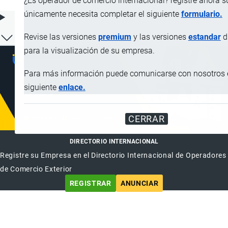
¿Es operador de comercio internacional? registre ahora 
únicamente necesita completar el siguiente
formulario.
ÍNDICE DE CONTENIDOS
Revise las versiones
premium
y las versiones
estandar
d
para la visualización de su empresa.
Para más información puede comunicarse con nosotros 
siguiente
enlace.
CERRAR
DIRECTORIO INTERNACIONAL
Registre su Empresa en el Directorio Internacional de Operadores
de Comercio Exterior
REGISTRAR
ANUNCIAR