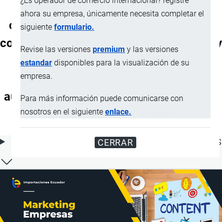
¿Es operador de comercio internacional? registre
incluidos los de casco, estén o no
ahora su empresa, únicamente necesita completar el
combinados con micrófono, y juegos o
siguiente
formulario.
conjuntos constituidos por un micrófono y
Revise las versiones
premium
y las versiones
uno o varios altavoces (altoparlantes);
estandar
disponibles para la visualización de su
empresa.
amplificadores eléctricos de
audiofrecuencia; equipos eléctricos para
Para más información puede comunicarse con
nosotros en el siguiente
enlace.
amplificación de sonido
ÍNDICE DE CONTENIDOS
CERRAR