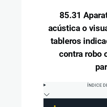
85.31 Aparat
acústica o visua
tableros indic
contra robo o
par
ÍNDICE 