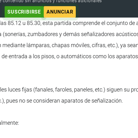
e contenido sin anuncios y funciones adicionales
SUSCRIBIRSE
ANUNCIAR
idas 85.12 u 85.30, esta partida comprende el conjunto de
ca (sonerías, zumbadores y demás señalizadores acústico
 mediante lámparas, chapas móviles, cifras, etc.), ya sea
e entrada a los pisos, o automáticos como los aparatos
s luces fijas (fanales, faroles, paneles, etc.) siguen su pr
c.), pues no se consideran aparatos de señalización.
almente: