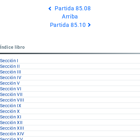
Enlaces
Partida 85.08
transversales
Arriba
de
Partida 85.10
Book
para
Partida
Índice libro
85.09
Sección I
Sección II
Sección III
Sección IV
Sección V
Sección VI
Sección VII
Sección VIII
Sección IX
Sección X
Sección XI
Sección XII
Sección XIII
Sección XIV
Sección XV