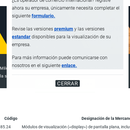
¿Es operador de comercio internacional? registre
ahora su empresa, únicamente necesita completar el
siguiente
formulario.
Revise las versiones
premium
y las versiones
estandar
disponibles para la visualización de su
empresa.
Para más información puede comunicarse con
ANUNCIAR EMPRESA
nosotros en el siguiente
enlace.
Miles de visitantes ya vieron este anuncio, tu empresa puede ser
la siguiente
CERRAR
ANUNCIAR
SUSCRIBIRSE
Código
Designación de la Mercan
85.24
Módulos de visualización («display») de pantalla plana, inclu