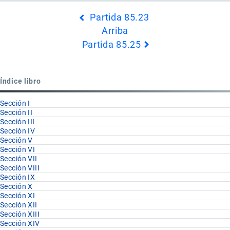
Enlaces
Partida 85.23
transversales
Arriba
de
Partida 85.25
Book
para
Partida
Índice libro
85.24
Sección I
Sección II
Sección III
Sección IV
Sección V
Sección VI
Sección VII
Sección VIII
Sección IX
Sección X
Sección XI
Sección XII
Sección XIII
Sección XIV