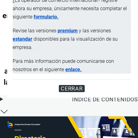
¿Es operador de comercio internacional? registre
inalámbricas; los demás aparatos de
ahora su empresa, únicamente necesita completar el
emisión, transmisión o recepción de voz,
siguiente
formulario.
imagen u otros datos, incluidos los de
Revise las versiones
premium
y las versiones
comunicación en red con o sin cable
estandar
disponibles para la visualización de su
empresa.
(tales como redes locales (LAN) o
extendidas (WAN)), distintos de los
Para más información puede comunicarse con
nosotros en el siguiente
enlace.
aparatos de transmisión o recepción de
las partidas 84.43, 85.25, 85.27 u 85.28
CERRAR
ÍNDICE DE CONTENIDOS