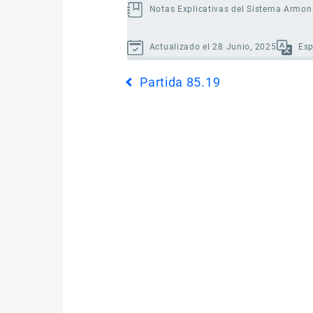
Notas Explicativas del Sistema Armon
Actualizado el 28 Junio, 2025
Es
Enlaces
Partida 85.19
transversales
de
Book
para
Partida
85.20