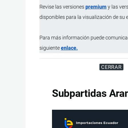
Revise las versiones
premium
y las ver
Miles de visitantes
disponibles para la visualización de su
Para más información puede comunicar
siguiente
enlace.
Código
Designación de la Mercancía
U.F
85.20
CERRAR
Subpartidas Aran