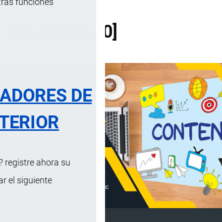
tras funciones
85.20 [85.20]
RADORES DE
TERIOR
 registre ahora su
 el siguiente
ANUNCIAR EMPRESA