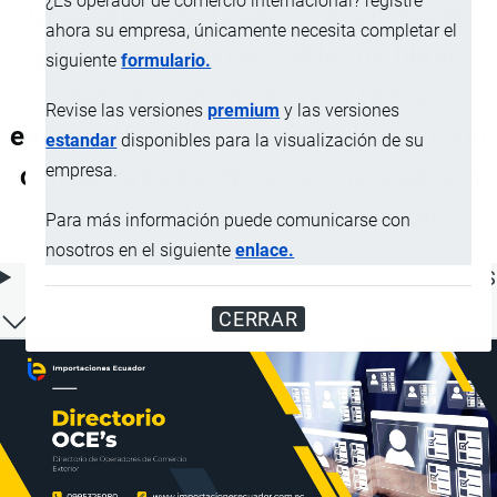
¿Es operador de comercio internacional? registre
laqueados, anodizados o provistos de
ahora su empresa, únicamente necesita completar el
piezas de conexión; cables de fibras
siguiente
formulario.
ópticas constituidos por fibras
Revise las versiones
premium
y las versiones
enfundadas individualmente, incluso con
estandar
disponibles para la visualización de su
empresa.
conductores eléctricos incorporados o
provistos de piezas de conexión
Para más información puede comunicarse con
nosotros en el siguiente
enlace.
ÍNDICE DE CONTENIDOS
CERRAR