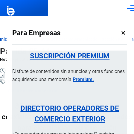
Pasar al contenido principal
Men
×
Para Empresas
Ruta
Inicio
Notas Explicativas del Sistema Armonizado
Sección XVI
Ca
Partida 85.44
de
SUSCRIPCIÓN PREMIUM
Nota Explicativa
por
Importaciones …
, 22 Julio, 2024
navegación
6 MINUTOS
Disfrute de contenidos sin anuncios y otras funciones
117 VISTAS
adquiriendo una membresía
Premium.
Notas Explicativas
Clasificación Arancelaria
85.44 Hilos, cables (incluidos los
DIRECTORIO OPERADORES DE
coaxiales) y demás conductores aislados
COMERCIO EXTERIOR
para electricidad, aunque estén