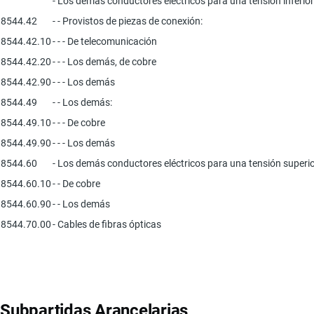
- Los demás conductores eléctricos para una tensión inferior 
8544.42
- - Provistos de piezas de conexión:
8544.42.10
- - - De telecomunicación
8544.42.20
- - - Los demás, de cobre
8544.42.90
- - - Los demás
8544.49
- - Los demás:
8544.49.10
- - - De cobre
8544.49.90
- - - Los demás
8544.60
- Los demás conductores eléctricos para una tensión superio
8544.60.10
- - De cobre
8544.60.90
- - Los demás
8544.70.00
- Cables de fibras ópticas
Subpartidas Arancelarias