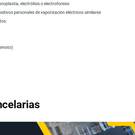
oplastia, electrólisis o electroforesis
positivos personales de vaporización eléctricos similares
tos:
 remoto)
celarias