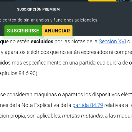
SUSCRIPCIÓN PREMIUM
e contenido sin anuncios y funciones adicionales
SUSCRIBIRSE
ANUNCIAR
 qu
e no estén
excluidos
por las Notas de la
Sección XVI
o 
s y aparatos eléctricos que no están expresados ni compr
cluidos más específicamente en una partida cualquiera de o
apítulos 84 ó 90).
, se consideran máquinas o aparatos los dispositivos eléc
nes de la Nota Explicativa de la
partida 84.79
relativas a l
ión propia, son aplicables,
mutatis mutandis
, a las máqu