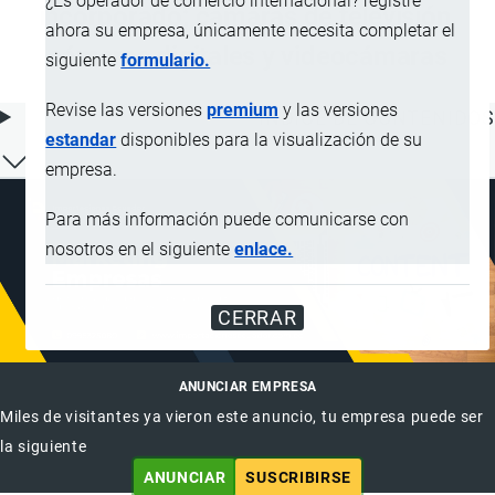
¿Es operador de comercio internacional? registre
incorporado; cámaras de televisión,
ahora su empresa, únicamente necesita completar el
cámaras digitales y videocámaras
siguiente
formulario.
Revise las versiones
premium
y las versiones
ÍNDICE DE CONTENIDOS
estandar
disponibles para la visualización de su
empresa.
Para más información puede comunicarse con
nosotros en el siguiente
enlace.
CERRAR
ANUNCIAR EMPRESA
Miles de visitantes ya vieron este anuncio, tu empresa puede ser
la siguiente
ANUNCIAR
SUSCRIBIRSE