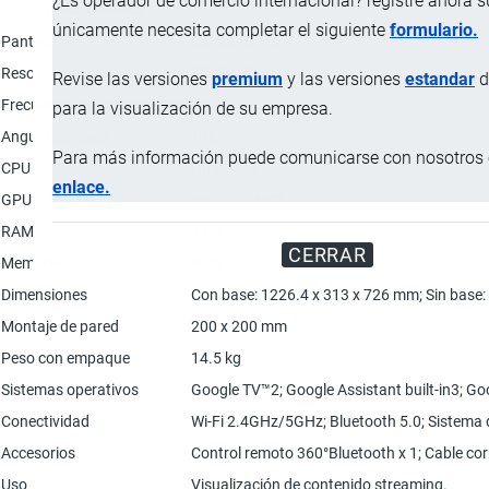
¿Es operador de comercio internacional? registre ahora 
Característica
únicamente necesita completar el siguiente
formulario.
Pantalla
55’’ 4K QLED.
Resolución
3840 x 2160 px
Revise las versiones
premium
y las versiones
estandar
d
Frecuencia de actualización
60 Hz
para la visualización de su empresa.
Angulo de visión
178°
Para más información puede comunicarse con nosotros e
CPU
Quad A55
enlace.
GPU
Mali G52 MC1
RAM
2 GB
CERRAR
Memoria
8 GB
Dimensiones
Con base: 1226.4 x 313 x 726 mm; Sin base:
Montaje de pared
200 x 200 mm
Peso con empaque
14.5 kg
Sistemas operativos
Google TV™2; Google Assistant built-in3; Go
Conectividad
Wi-Fi 2.4GHz/5GHz; Bluetooth 5.0; Sistema 
Accesorios
Control remoto 360°Bluetooth x 1; Cable corri
Uso
Visualización de contenido streaming.