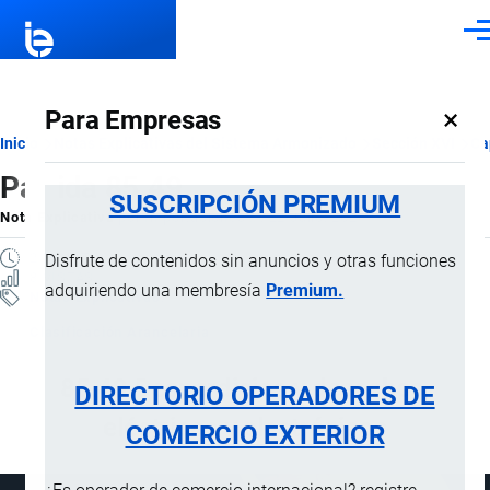
Pasar al contenido principal
Men
×
Para Empresas
Ruta
Inicio
Notas Explicativas del Sistema Armonizado
Sección XVI
Ca
Partida 85.49
de
SUSCRIPCIÓN PREMIUM
Nota Explicativa
por
Importaciones …
, 22 Julio, 2024
navegación
2 MINUTOS
Disfrute de contenidos sin anuncios y otras funciones
8 VISTAS
adquiriendo una membresía
Premium.
Notas Explicativas
Clasificación Arancelaria
85.49 Desperdicios y desechos,
DIRECTORIO OPERADORES DE
eléctricos y electrónicos
COMERCIO EXTERIOR