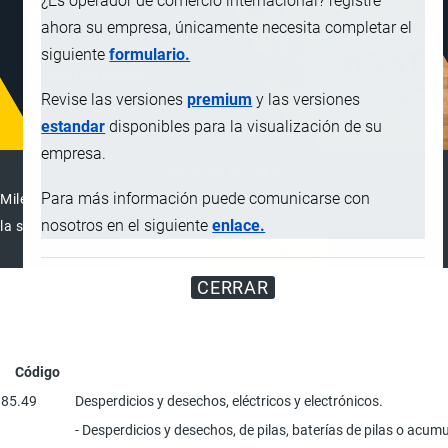
¿Es operador de comercio internacional? registre
ahora su empresa, únicamente necesita completar el
siguiente
formulario.
Revise las versiones
premium
y las versiones
estandar
disponibles para la visualización de su
empresa.
ANUNCIAR EMPRESA
Para más información puede comunicarse con
Miles de visitantes ya vieron este anuncio, tu empresa puede ser
nosotros en el siguiente
enlace.
la siguiente
ANUNCIAR
SUSCRIBIRSE
CERRAR
Código
85.49
Desperdicios y desechos, eléctricos y electrónicos.
- Desperdicios y desechos, de pilas, baterías de pilas o acumul