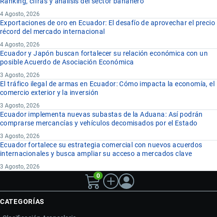
Ranking, cifras y análisis del sector bananero
4 Agosto, 2026
Exportaciones de oro en Ecuador: El desafío de aprovechar el precio
récord del mercado internacional
4 Agosto, 2026
Ecuador y Japón buscan fortalecer su relación económica con un
posible Acuerdo de Asociación Económica
3 Agosto, 2026
El tráfico ilegal de armas en Ecuador: Cómo impacta la economía, el
comercio exterior y la inversión
3 Agosto, 2026
Ecuador implementa nuevas subastas de la Aduana: Así podrán
comprarse mercancías y vehículos decomisados por el Estado
3 Agosto, 2026
Ecuador fortalece su estrategia comercial con nuevos acuerdos
internacionales y busca ampliar su acceso a mercados clave
3 Agosto, 2026
0
CATEGORÍAS