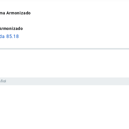
tema Armonizado
 Armonizado
ida 85.18
añol