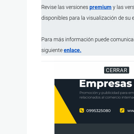
Consideraciones adicionales
Sobre la funci
Revise las versiones
premium
y las ver
Uso
Como auricular
disponibles para la visualización de su
Presentación
Unidad en caj
Para más información puede comunicar
siguiente
enlace.
CERRAR