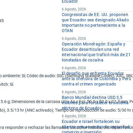
Ecuador
6 Agosto, 2026
Congresistas de EE. UU. proponen
as
que Ecuador sea designado Aliado
Importante no perteneciente a la
OTAN
6 Agosto, 2026
Operación Mondragón: España y
Ecuador desarticulan una red
internacional que traficó más de 21
toneladas de cocaína
6 Agosto, 2026
El desafío que enfrenta Ecuador
ido ambiente: Sí; Códec de audio: SSC (Samsung Scalable Codec), AAC, SBC
ante la ofensiva de Colombia y Perú
contra el crimen organizado
tch: Sí.
6 Agosto, 2026
Banco Mundial destina USD 3,5
: 5.6 g; Dimensiones de la carcasa (Al x An x Fo): 50.0 x 50.0 x 27.7 mm; P
millones para fortalecer el sistema
eléctrico de Ecuador
o), 3.5/13 hr (ANC activado); Tiempo de reproducción de audio: 5/30 hr 
6 Agosto, 2026
Ecuador e Israel fortalecen su
alianza con acuerdos de seguridad,
 para responder o rechazar las llamadas; Escuchar música; Uso de las func
comercio e inversión