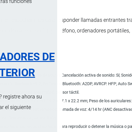
tras funciones
miten escuchar música o responder llamadas entrantes tr
onexión a Bluetooth (ej. Teléfono, ordenadores portátiles,
RADORES DE
TERIOR
a personalizada; Número de MIC: 6; Cancelación activa de sonido: Sí; Son
etooth: Bluetooth v5.2; Perfiles de Bluetooth: A2DP, AVRCP. HFP; Auto Swi
r Hall; Sensor de proximidad; Sensor táctil.
 registre ahora su
l auricular (Al x An x Pr): 19.2 x 17.1 x 22.2 mm; Peso de los auriculares
 el siguiente
íble: No; Tiempo de conversación/llamada de voz: 4/14 hr (ANC desactivad
ind; Despertador por voz Bixby.
los auriculares: Toque el auricular para reproducir o detener la música o