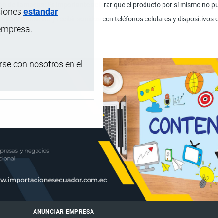
ón de llamadas: Es importante aclarar que el producto por sí mismo no pu
siones
estandar
 para transmitir y recibir sonidos con teléfonos celulares y dispositivo
 empresa.
a.
se con nosotros en el
ANUNCIAR EMPRESA