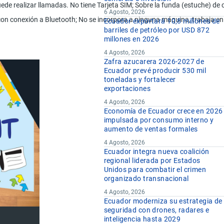
ede realizar llamadas. No tiene Tarjeta SIM; Sobre la funda (estuche) de 
6 Agosto, 2026
s con conexión a Bluetooth; No se incorpora a ninguna máquina, trabaja en
Ecuador exportará 10,8 millones de
barriles de petróleo por USD 872
millones en 2026
4 Agosto, 2026
Zafra azucarera 2026-2027 de
Ecuador prevé producir 530 mil
toneladas y fortalecer
exportaciones
4 Agosto, 2026
Economía de Ecuador crece en 2026
impulsada por consumo interno y
aumento de ventas formales
4 Agosto, 2026
Ecuador integra nueva coalición
regional liderada por Estados
Unidos para combatir el crimen
organizado transnacional
4 Agosto, 2026
Ecuador moderniza su estrategia de
seguridad con drones, radares e
inteligencia hasta 2029