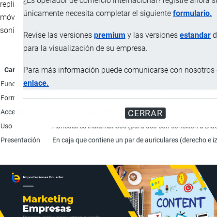
¿Es operador de comercio internacional? registre ahora 
replican las vibraciones acústicas recibidas del dispositivo
únicamente necesita completar el siguiente
formulario.
móvil para oír y envían vibraciones al mismo para transmitir
sonidos (voz).
Revise las versiones
premium
y las versiones
estandar
d
para la visualización de su empresa.
Para más información puede comunicarse con nosotros e
Característica
enlace.
Funciones
Conversión de sonido en señales eléctricas; Escuchar m
Formas de carga
Carga con cable; Carga inalámbrica; Carga mediante la 
Accesorios
Funda de carga, lleva una batería integrada y, cuando s
CERRAR
Uso
Auriculares inalámbricos (para uso con conexión a Blue
Presentación
En caja que contiene un par de auriculares (derecho e i